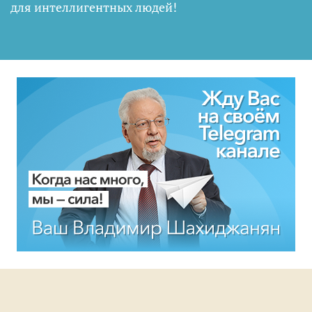
для интеллигентных людей
!