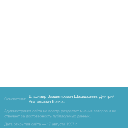
Владимир Владимирович Шахиджанян
,
Дмитрий
Основатели:
Анатольевич Волков
Администрация сайта не всегда разделяет мнения авторов и не
отвечает за достоверность публикуемых данных.
Дата открытия сайта — 17 августа 1997 г.