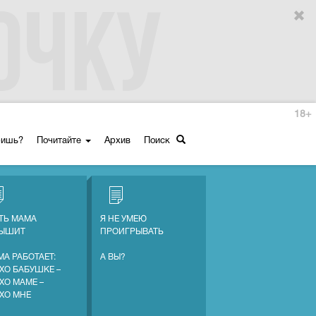
18+
ришь?
Почитайте
Архив
Поиск
ТЬ МАМА
Я НЕ УМЕЮ
ЛЫШИТ
ПРОИГРЫВАТЬ
МА РАБОТАЕТ:
А ВЫ?
ХО БАБУШКЕ –
ХО МАМЕ –
ХО МНЕ