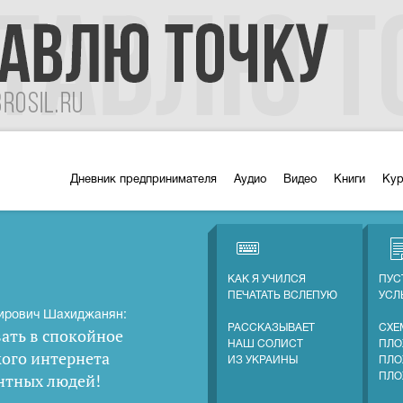
Дневник предпринимателя
Аудио
Видео
Книги
Ку
КАК Я УЧИЛСЯ
ПУС
ПЕЧАТАТЬ ВСЛЕПУЮ
УС
ирович Шахиджанян:
РАССКАЗЫВАЕТ
СХЕ
ать в спокойное
НАШ СОЛИСТ
ПЛО
кого интернета
ИЗ УКРАИНЫ
ПЛО
нтных людей
!
ПЛО