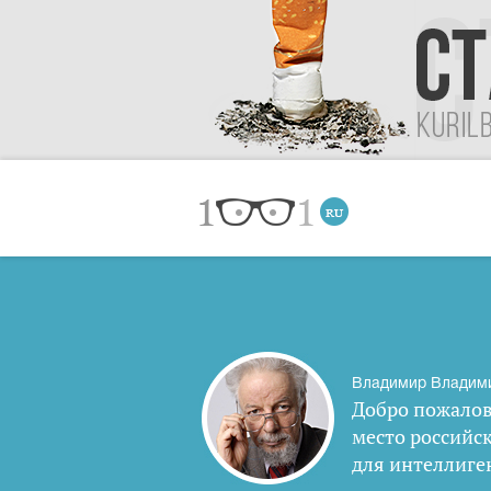
Владимир Владим
Добро пожалов
место российс
для интеллиге