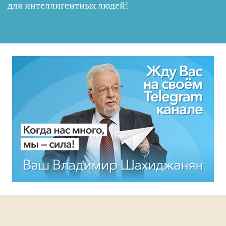
для интеллигентных людей
!