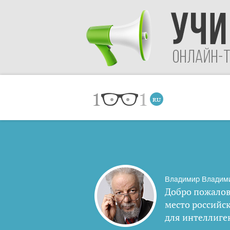
Владимир Владим
Добро пожалов
место российс
для интеллиге