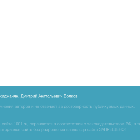
хиджанян
,
Дмитрий Анатольевич Волков
мнения авторов и не отвечает за достоверность публикуемых данных.
сайте 1001.ru, охраняются в соответствии с законодательством РФ, в т
материалов сайте без разрешения владельца сайта ЗАПРЕЩЕНО!