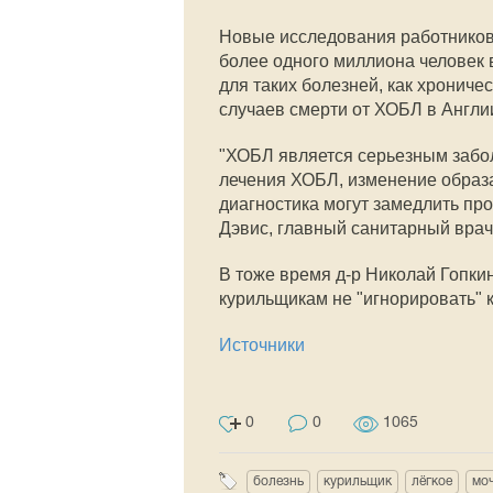
Новые исследования работников
более одного миллиона человек 
для таких болезней, как хрониче
случаев смерти от ХОБЛ в Англи
"ХОБЛ является серьезным забол
лечения ХОБЛ, изменение образ
диагностика могут замедлить пр
Дэвис, главный санитарный врач
В тоже время д-р Николай Гопки
курильщикам не "игнорировать" к
Источники
0
0
1065
болезнь
курильщик
лёгкое
мо