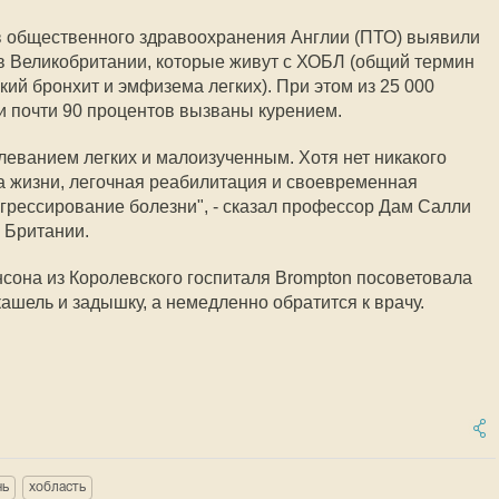
 общественного здравоохранения Англии (ПТО) выявили
в Великобритании, которые живут с ХОБЛ (общий термин
ский бронхит и эмфизема легких). При этом из 25 000
и почти 90 процентов вызваны курением.
еванием легких и малоизученным. Хотя нет никакого
а жизни, легочная реабилитация и своевременная
огрессирование болезни", - сказал профессор Дам Салли
 Британии.
нсона из Королевского госпиталя Brompton посоветовала
ашель и задышку, а немедленно обратится к врачу.
чь
хобласть