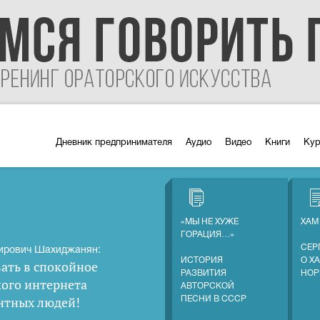
Дневник предпринимателя
Аудио
Видео
Книги
Ку
«МЫ НЕ ХУЖЕ
ХАМ
ГОРАЦИЯ…»
СЕР
ирович Шахиджанян:
ИСТОРИЯ
О Х
ать в спокойное
РАЗВИТИЯ
НОР
кого интернета
АВТОРСКОЙ
нтных людей
!
ПЕСНИ В СССР