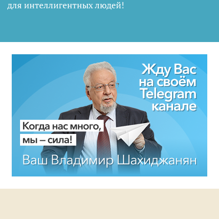
для интеллигентных людей
!