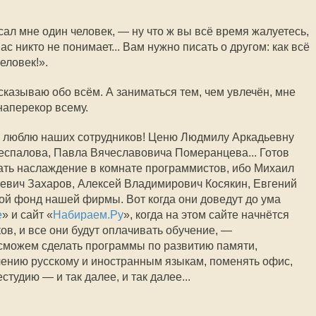
л мне один человек, — ну что ж вы всё время жалуетесь,
вас никто не понимает... Вам нужно писать о другом: как всё
еловек!».
сказываю обо всём. А заниматься тем, чем увлечён, мне
наперекор всему.
Я люблю наших сотрудников! Ценю Людмилу Аркадьевну
еспалова, Павла Вячеславовича Померанцева... Готов
ать наслаждение в комнате программистов, ибо Михаил
евич Захаров, Алексей Владимирович Косякин, Евгений
ой фонд нашей фирмы. Вот когда они доведут до ума
е
» и сайт «
Набираем.Ру
», когда на этом сайте начнётся
в, и все они будут оплачивать обучение, —
 сможем сделать программы по развитию памяти,
чению русскому и иностранным языкам, поменять офис,
тудию — и так далее, и так далее...