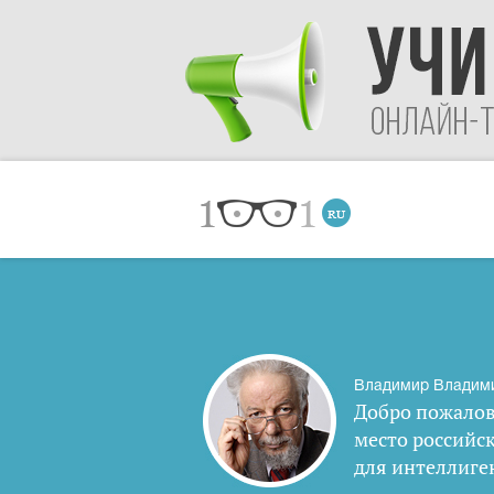
Владимир Владим
Добро пожалов
место российс
для интеллиге