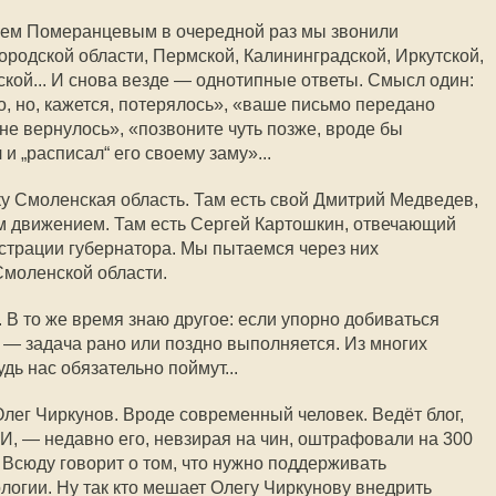
ем Померанцевым в очередной раз мы звонили
родской области, Пермской, Калининградской, Иркутской,
ской... И снова везде — однотипные ответы. Смысл один:
, но, кажется, потерялось», «ваше письмо передано
не вернулось», «позвоните чуть позже, вроде бы
и „расписал“ его своему заму»...
ку Смоленская область. Там есть свой Дмитрий Медведев,
 движением. Там есть Сергей Картошкин, отвечающий
страции губернатора. Мы пытаемся через них
Смоленской области.
. В то же время знаю другое: если упорно добиваться
 — задача рано или поздно выполняется. Из многих
дь нас обязательно поймут...
Олег Чиркунов. Вроде современный человек. Ведёт блог,
АИ, — недавно его, невзирая на чин, оштрафовали на 300
 Всюду говорит о том, что нужно поддерживать
логии. Ну так кто мешает Олегу Чиркунову внедрить