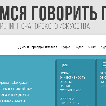
Дневник предпринимателя
Аудио
Видео
Книги
Ку
ПОВЫСЬТЕ
ОТЗ
ЭФФЕКТИВНОСТЬ
ОБ 
РАБОТЫ
«КУ
ирович Шахиджанян:
ВАШИХ
БРО
ать в спокойное
СОТРУДНИКОВ
кого интернета
нтных людей
!
«СОЛО НА
КЛАВИАТУРЕ»