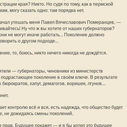
страции края? Никто. Но судя по тому, как в пермской
ам, могу сказать одно: там порядка нет.
ачал утешать меня Павел Вячеславович Померанцев, —
аивайтесь! Ну что ж вы хотите от наших губернаторов?
они не могут иначе работать... Поколение должно
оворить о другом подходе...
ние, то, боюсь, никто ничего никогда не дождётся.
ители — губернаторы, чиновники из министерств
 подрастающее поколение в своём ключе. В результате
юрократов, хапуг, демагогов, воришек, лгунов...
нет.
ает контролю всё и вся, есть надежда, что общество будет
е, не дожидаясь смены поколений.
е прав. Будущее покажет — и я бы хотел это будущее