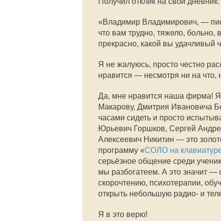
Получил отклик на свой дневник:
«Владимир Владимирович, — писа
что вам трудно, тяжело, больно, 
прекрасно, какой вы удачливый ч
Я не жалуюсь, просто честно рас
нравится — несмотря ни на что, 
Да, мне нравится наша фирма! 
Макарову, Дмитрия Ивановича Б
часами сидеть и просто испытыв
Юрьевич Горшков, Сергей Андре
Алексеевич Никитин — это золот
программу «
СОЛО на клавиатур
серьёзное общение среди ученико
мы разбогатеем. А это значит —
скорочтению, психотерапии, обу
открыть небольшую радио- и телес
Я в это верю!