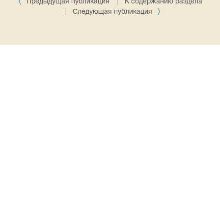
Предыдущая публикация
|
К содержанию раздела
|
Следующая публикация