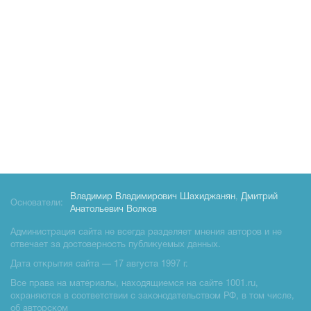
Владимир Владимирович Шахиджанян
,
Дмитрий
Основатели:
Анатольевич Волков
Администрация сайта не всегда разделяет мнения авторов и не
отвечает за достоверность публикуемых данных.
Дата открытия сайта — 17 августа 1997 г.
Все права на материалы, находящиемся на сайте 1001.ru,
охраняются в соответствии с законодательством РФ, в том числе,
об авторском