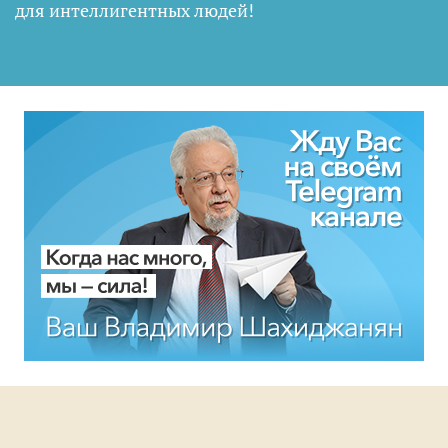
для интеллигентных людей
!