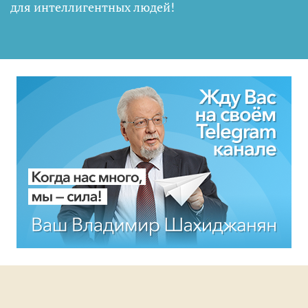
для интеллигентных людей
!