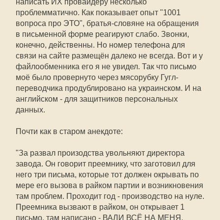
написать ИХ провайдеру несколько
проблемматично. Как показывает опыт "1001
вопроса про ЭТО", братья-словяне на обращения
в письменной форме реагируют слабо. Звонки,
конечно, действенны. Но номер телефона для
связи на сайте размещён далеко не всегда. Вот и у
файлообменника его я не увидел. Так что письмо
моё было провернуто через мясорубку Гугл-
переводчика продублировано на украинском. И на
английском - для защитников персональных
данных.
Почти как в старом анекдоте:
"За развал произодства увольняют директора
завода. Он говорит преемнику, что заготовил для
него три письма, которые тот должен окрывать по
мере его вызова в райком партии и возникновения
там проблем. Проходит год - производство на нуле.
Преемника вызвают в райком, он открывает 1
письмо, там написано - ВАЛИ ВСЁ НА МЕНЯ.