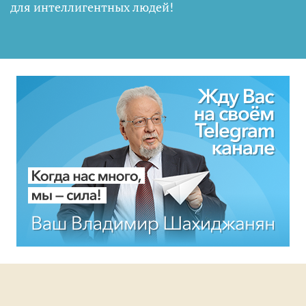
для интеллигентных людей
!