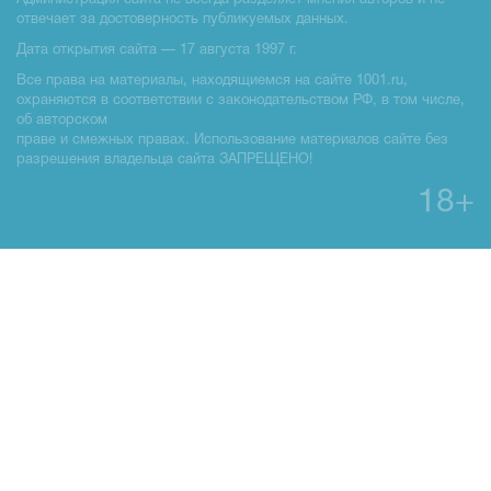
Администрация сайта не всегда разделяет мнения авторов и не
отвечает за достоверность публикуемых данных.
Дата открытия сайта — 17 августа 1997 г.
Все права на материалы, находящиемся на сайте 1001.ru,
охраняются в соответствии с законодательством РФ, в том числе,
об авторском
праве и смежных правах. Использование материалов сайте без
разрешения владельца сайта ЗАПРЕЩЕНО!
18+