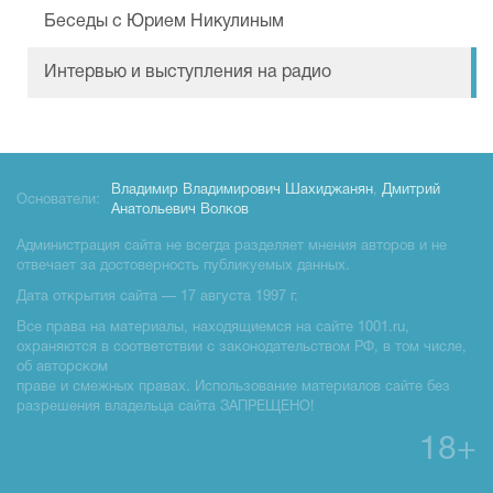
Беседы с Юрием Никулиным
Интервью и выступления на радио
Владимир Владимирович Шахиджанян
,
Дмитрий
Основатели:
Анатольевич Волков
Администрация сайта не всегда разделяет мнения авторов и не
отвечает за достоверность публикуемых данных.
Дата открытия сайта — 17 августа 1997 г.
Все права на материалы, находящиемся на сайте 1001.ru,
охраняются в соответствии с законодательством РФ, в том числе,
об авторском
праве и смежных правах. Использование материалов сайте без
разрешения владельца сайта ЗАПРЕЩЕНО!
18+