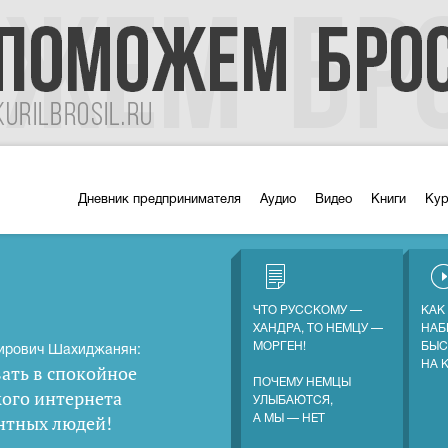
Дневник предпринимателя
Аудио
Видео
Книги
Ку
ЧТО РУССКОМУ —
КАК
ХАНДРА, ТО НЕМЦУ —
НАБ
МОРГЕН!
БЫС
ирович Шахиджанян:
НА 
ать в спокойное
ПОЧЕМУ НЕМЦЫ
кого интернета
УЛЫБАЮТСЯ,
нтных людей
!
А МЫ — НЕТ