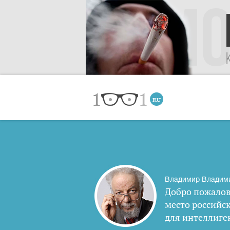
Владимир Владим
Добро пожалов
место российс
для интеллиге