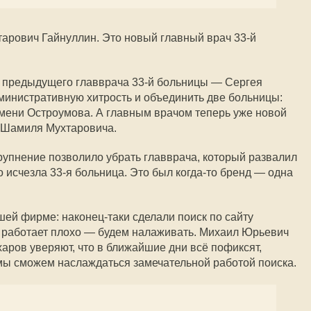
в
тарович Гайнуллин. Это новый главный врач
33-й
ь предыдущего главврача
33-й
больницы — Сергея
министративную хитрость и объединить две больницы:
мени Остроумова. А главным врачом теперь уже новой
 Шамиля Мухтаровича.
крупнение позволило убрать главврача, который развалил
то исчезла
33-я
больница. Это был когда-то бренд — одна
ей фирме: наконец-таки сделали поиск по сайту
н работает плохо — будем налаживать. Михаил Юрьевич
аров уверяют, что в ближайшие дни всё пофиксят,
и мы сможем наслаждаться замечательной работой поиска.