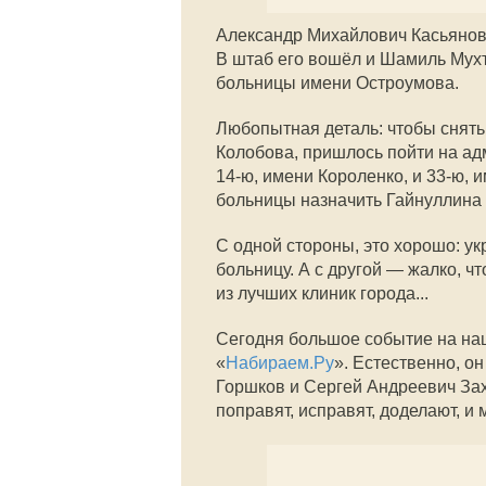
Александр Михайлович Касьяно
В штаб его вошёл и Шамиль Мух
больницы имени Остроумова.
Любопытная деталь: чтобы снят
Колобова, пришлось пойти на ад
14-ю,
имени Короленко, и
33-ю,
и
больницы назначить Гайнуллина
С одной стороны, это хорошо: у
больницу. А с другой — жалко, ч
из лучших клиник города...
Сегодня большое событие на наш
«
Набираем.Ру
». Естественно, о
Горшков и Сергей Андреевич Зах
поправят, исправят, доделают, 