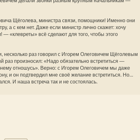
евичем делали звонки разным крупным начальникам —
овича Щёголева, министра связи, помощники! Именно они
ру, а с кем нет. Даже если министр лично скажет: хочу
м! — «клевреты» всё сделают для того, чтобы этого
и, несколько раз говорил с Игорем Олеговичем Щёголевым
ый раз произносил: «Надо обязательно встретиться —
 нему отношусь». Верно: с Игорем Олеговичем мы даже
ну, и он подтвердил мне своё желание встретиться. Но...
ался. И наша встреча так и не состоялась.