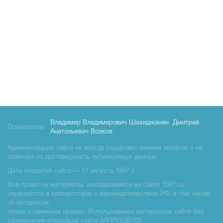
Владимир Владимирович Шахиджанян
,
Дмитрий
Основатели:
Анатольевич Волков
Администрация сайта не всегда разделяет мнения авторов и не
отвечает за достоверность публикуемых данных.
Дата открытия сайта — 17 августа 1997 г.
Все права на материалы, находящиемся на сайте 1001.ru,
охраняются в соответствии с законодательством РФ, в том числе,
об авторском
праве и смежных правах. Использование материалов сайте без
разрешения владельца сайта ЗАПРЕЩЕНО!