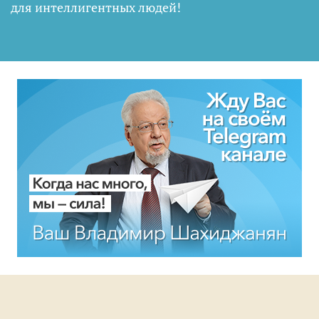
для интеллигентных людей
!