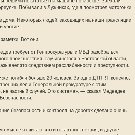
мы решили покататься на машине по Москве. Заехали
реулке. Побывали в Лужниках, где я посмотрел мотогонки.
з дома. Некоторых людей, заходящих на наши трансляции,
ни убогие…
заметки. Вот они.
едев требует от Генпрокуратуры и МВД разобраться
ого происшествия, случившегося в Ростовской области,
 называет это следствием расхлябанности и преступности.
 же погибли больше 20 человек. За одно ДТП. Я, конечно,
тренних дел и Генеральной прокуратуре с этим
ю, не частный случай. Это система», — сказал Медведев
Безопасности.
ания безопасности и контроля на дорогах сделано очень
м смысле я считаю, что и госавтоинспекция, и другие