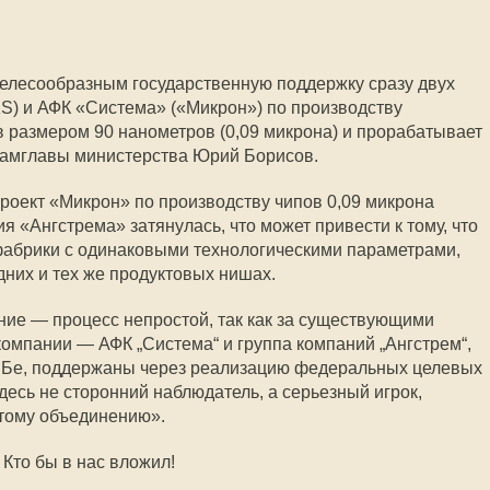
целесообразным государственную поддержку сразу двух
S) и АФК «Система» («Микрон») по производству
 размером 90 нанометров (0,09 микрона) и прорабатывает
 замглавы министерства Юрий Борисов.
проект «Микрон» по производству чипов 0,09 микрона
я «Ангстрема» затянулась, что может привести к тому, что
 фабрики с одинаковыми технологическими параметрами,
дних и тех же продуктовых нишах.
ие — процесс непростой, так как за существующими
компании — АФК „Система“ и группа компаний „Ангстрем“,
ВЭБе, поддержаны через реализацию федеральных целевых
десь не сторонний наблюдатель, а серьезный игрок,
этому объединению».
Кто бы в нас вложил!