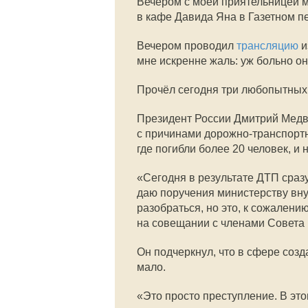
Вечером с моей приятельницей 
в кафе Давида Яна в Газетном пе
Вечером проводил
трансляцию
и
мне искренне жаль: уж больно о
Прочёл сегодня три любопытных 
Президент России Дмитрий Медв
с причинами дорожно-транспортн
где погибли более 20 человек, и
«Сегодня в результате ДТП сразу
даю поручения министерству вну
разобраться, но это, к сожалени
на совещании с членами Совета 
Он подчеркнул, что в сфере созд
мало.
«Это просто преступление. В это