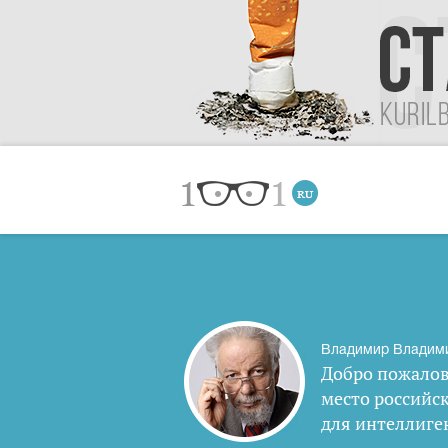
Владимир Владим
Добро пожалов
место российс
для интеллиге