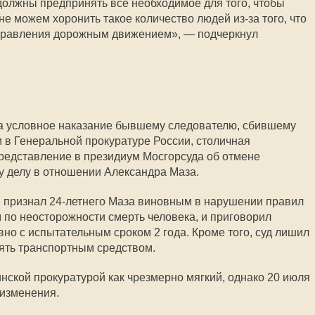
олжны предпринять все необходимое для того, чтобы
 не можем хоронить такое количество людей
из-за
того, что
 управления дорожным движением», — подчеркнул
а условное наказание бывшему следователю, сбившему
 в Генеральной прокуратуре России, столичная
редставление в президиум Мосгорсуда об отмене
у делу в отношении Александра Маза.
ы признал
24-летнего
Маза виновным в нарушении правил
по неосторожности смерть человека, и приговорил
но с испытательным сроком 2 года. Кроме того, суд лишил
лять транспортным средством.
ской прокуратурой как чрезмерно мягкий, однако 20 июля
 изменения.