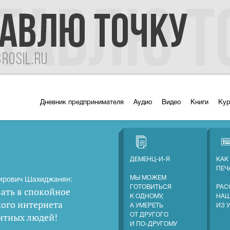
Дневник предпринимателя
Аудио
Видео
Книги
Ку
ДЕМЕНЦ-И-Я
КАК
ПЕЧ
МЫ МОЖЕМ
ирович Шахиджанян:
ГОТОВИТЬСЯ
РАС
ать в спокойное
К ОДНОМУ,
НАШ
кого интернета
А УМЕРЕТЬ
ИЗ 
нтных людей
!
ОТ ДРУГОГО
И ПО-ДРУГОМУ