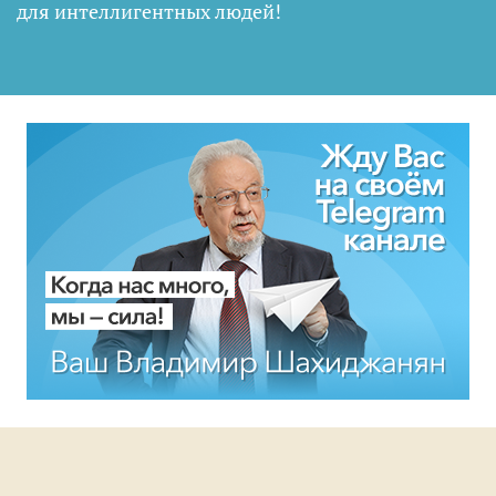
для интеллигентных людей
!