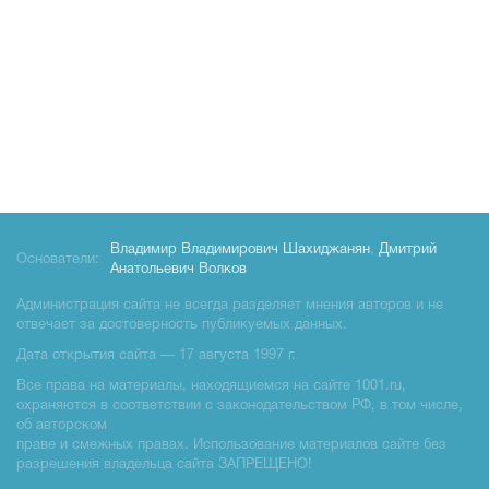
Владимир Владимирович Шахиджанян
,
Дмитрий
Основатели:
Анатольевич Волков
Администрация сайта не всегда разделяет мнения авторов и не
отвечает за достоверность публикуемых данных.
Дата открытия сайта — 17 августа 1997 г.
Все права на материалы, находящиемся на сайте 1001.ru,
охраняются в соответствии с законодательством РФ, в том числе,
об авторском
праве и смежных правах. Использование материалов сайте без
разрешения владельца сайта ЗАПРЕЩЕНО!