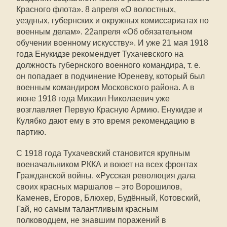
Красного флота». 8 апреля «О волостных,
уездных, губернских и окружных комиссариатах по
военным делам». 22апреля «Об обязательном
обучении военному искусству». И уже 21 мая 1918
года Енукидзе рекомендует Тухачевского на
должность губернского военного командира, т. е.
он попадает в подчинение Юреневу, который был
военным командиром Московского района. А в
июне 1918 года Михаил Николаевич уже
возглавляет Первую Красную Армию. Енукидзе и
Кулябко дают ему в это время рекомендацию в
партию.
С 1918 года Тухачевский становится крупным
военачальником РККА и воюет на всех фронтах
Гражданской войны. «Русская революция дала
своих красных маршалов – это Ворошилов,
Каменев, Егоров, Блюхер, Будённый, Котовский,
Гай, но самым талантливым красным
полководцем, не знавшим поражений в