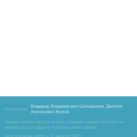
Владимир Владимирович Шахиджанян
,
Дмитрий
Основатели:
Анатольевич Волков
Администрация сайта не всегда разделяет мнения авторов и не
отвечает за достоверность публикуемых данных.
Дата открытия сайта — 17 августа 1997 г.