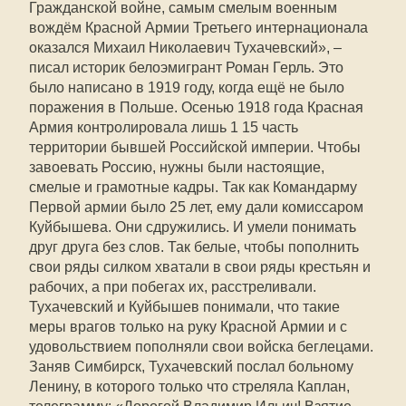
Гражданской войне, самым смелым военным
вождём Красной Армии Третьего интернационала
оказался Михаил Николаевич Тухачевский», –
писал историк белоэмигрант Роман Герль. Это
было написано в 1919 году, когда ещё не было
поражения в Польше. Осенью 1918 года Красная
Армия контролировала лишь 1 15 часть
территории бывшей Российской империи. Чтобы
завоевать Россию, нужны были настоящие,
смелые и грамотные кадры. Так как Командарму
Первой армии было 25 лет, ему дали комиссаром
Куйбышева. Они сдружились. И умели понимать
друг друга без слов. Так белые, чтобы пополнить
свои ряды силком хватали в свои ряды крестьян и
рабочих, а при побегах их, расстреливали.
Тухачевский и Куйбышев понимали, что такие
меры врагов только на руку Красной Армии и с
удовольствием пополняли свои войска беглецами.
Заняв Симбирск, Тухачевский послал больному
Ленину, в которого только что стреляла Каплан,