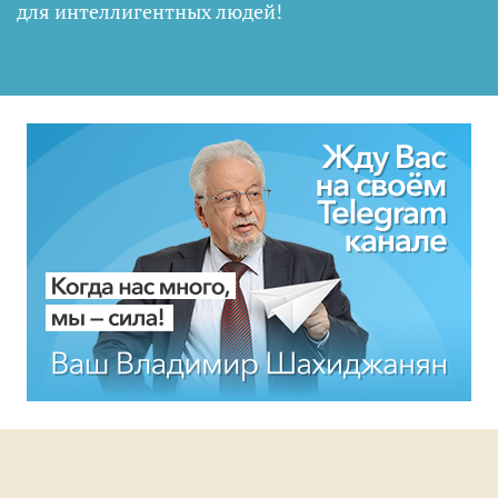
для интеллигентных людей
!