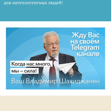
для интеллигентных людей
!