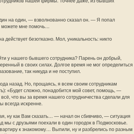
сотрудников нашей фирмы. Точнее даже, из бывших
дин на один, — взволнованно сказал он. — Я попал
ы можете мне помочь…
на действует безотказно. Мол, уникальность: никто
йти у нашего бывшего сотрудника? Парень он добрый,
веренный в своих силах. Долгое время не мог определиться
азование, так никуда и не поступил.
ода назад. Но, прощаясь, я всем своим сотрудникам
ь): «Будет сложно, понадобится мой совет, помощь, —
 всё, что вы за время нашего сотрудничества сделали для
ы всегда искренне.
акая, ну как Вам сказать… — начал он сбивчиво, — ситуация
д мы с друзьями поехали в один городок в Подмосковье.
 квартиру к знакомому… Выпили, ну и разбрелись по разным