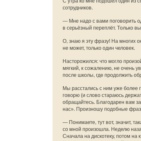
С утра ко мне подошёл один из 
сотрудников.
— Мне надо с вами поговорить о
в серьёзный переплёт. Только в
О, знаю я эту фразу! На многих о
не может, только один человек.
Насторожился: что могло произо
мягкий, к сожалению, не очень у
после школы, где продолжить обр
Мы расстались с ним уже более г
говорю (и слово стараюсь держат
обращайтесь. Благодарен вам за
нас». Произношу подобные фраз
— Понимаете, тут вот, значит, т
со мной произошла. Неделю наза
Сначала на дискотеку, потом на