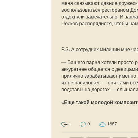
меня связывают давние дружеск
воспользоваться рестораном Дом
отдохнули замечательно. И запла
Носков распорядился, чтобы нам 
P.S. А сотрудник милиции мне че
— Вашего парня хотели просто ра
аккуратнее общается с девицами
прилично зарабатывают именно н
их не насиловал, — они сами вс
подставы на дорогах — слышали 
«Еще такой молодой композито
1
0
1857