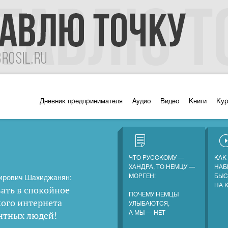
Дневник предпринимателя
Аудио
Видео
Книги
Ку
ЧТО РУССКОМУ —
КАК
ХАНДРА, ТО НЕМЦУ —
НАБ
МОРГЕН!
БЫС
ирович Шахиджанян:
НА 
ать в спокойное
ПОЧЕМУ НЕМЦЫ
кого интернета
УЛЫБАЮТСЯ,
нтных людей
!
А МЫ — НЕТ