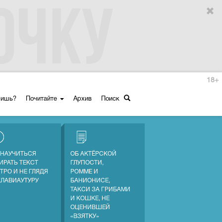
18+
ришь?
Почитайте
Архив
Поиск
 НАУЧИТЬСЯ
ОБ АКТЁРСКОЙ
ИРАТЬ ТЕКСТ
ГЛУПОСТИ,
ТРО И НЕ ГЛЯДЯ
РОММЕ И
КЛАВИАУТУРУ
БАНИОНИСЕ,
ТАКСИ ЗА ГРИБАМИ
И КОШКЕ, НЕ
ОЦЕНИВШЕЙ
«ВЗЯТКУ»