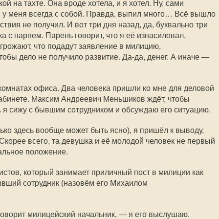
ой на тахте. Она вроде хотела, и я хотел. Ну, сами
ы у меня всегда с собой. Правда, выпил много… Всё вышло
твия не получил. И вот три дня назад, да, буквально три
а с парнем. Парень говорит, что я её изнасиловал,
грожают, что подадут заявление в милицию,
чтобы дело не получило развитие.
Да-да
, денег. А иначе —
омнатах офиса. Два человека пришли ко мне для деловой
абинете. Максим Андреевич Меньшиков ждёт, чтобы
 я сижу с бывшим сотрудником и обсуждаю его ситуацию.
лько здесь вообще может быть ясно), я пришёл к выводу,
Скорее всего, та девушка и её молодой человек не первый
альное положение.
истов, который занимает приличный пост в милиции как
бывший сотрудник (назовём его Михаилом
оворит милицейский начальник, — я его выслушаю.