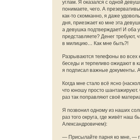
углам. Я оказался с одной девушк
понимаете, чего. А презерватив
как-то
скомканно, я даже удовольс
дня, приезжает ко мне эта девушк
а девушка подтверждает! И оба у
представляете? Денег требуют, 
в милицию… Как мне быть?!
Разрываются телефоны во всех к
беседы и терпеливо ожидают в к
я подписал важные документы. А
Когда мне стало всё ясно (наско
что юношу просто шантажируют. 
раз так поправляют своё матери
Я позвонил одному из наших сол
раз того округа, где живёт наш 
Александровичем):
— Присылайте парня ко мне, — г