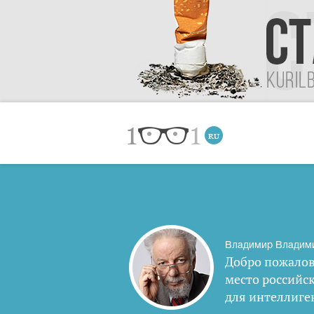
Владимир Владим
Добро пожалов
место российс
для интеллиге