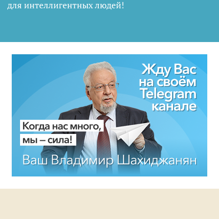
для интеллигентных людей
!