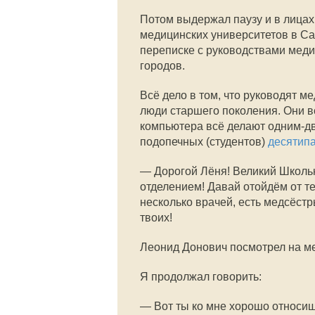
Потом выдержал паузу и в лицах
медицинских университетов в Сан
переписке с руководствами меди
городов.
Всё дело в том, что руководят 
люди старшего поколения. Они в
компьютера всё делают одним-дв
подопечных (студентов)
десятип
— Дорогой Лёня! Великий Школь
отделением! Давай отойдём от т
несколько врачей, есть медсёстр
твоих!
Леонид Донович посмотрел на мен
Я продолжал говорить:
— Вот ты ко мне хорошо относи