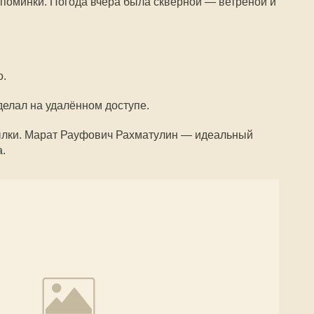
 поминки. Погода вчера была скверной — ветреной и
о.
делал на удалённом доступе.
сылки. Марат Рауфович Рахматулин — идеальный
.