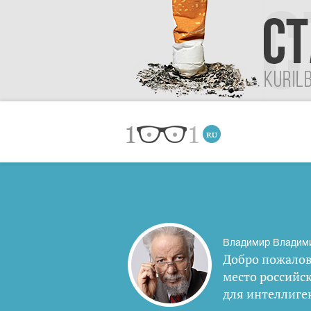
Владимир Владим
Добро пожалов
место российс
для интеллиге