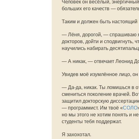
Человек он весёлый, энергичный
больших его качеств — обязатель
Таким и должен быть настоящий 
— Лёня, дорогой, — спрашиваю я 
докторов, дойти и сподвигнуть, 
научились набирать десятипаль
— А никак, — отвечает Леонид Д
Увидев моё изумлённое лицо, он
— Да-да, никак. Ты ломишься в 
смениться поколение врачей. Вот
защитил докторскую диссертацию,
— программист. Им твоё «
СОЛО
но мы этого не хотим понять и н
студенты тебя поддержат.
Я захохотал.