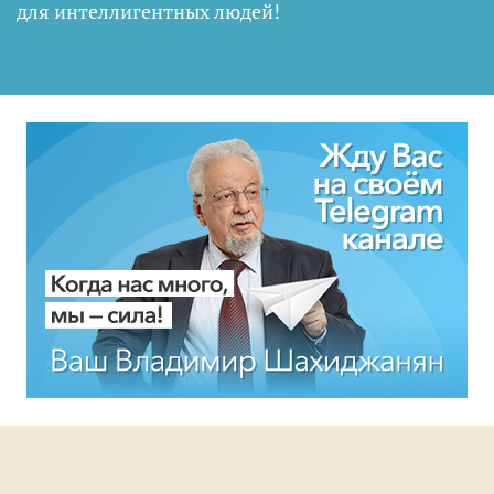
для интеллигентных людей
!