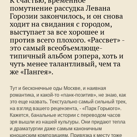
К счастью, временное
помутнение рассудка Левана
Горозии закончилось, и он снова
ходит на свидания с городом,
выступает за все хорошее и
против всего плохого. «Рассвет» -
это самый всеобъемлюще-
типичный альбом рэпера, хоть и
чуть менее талантливый, чем та
же «Пангея».
Тут и бесконечные оды Москве, и наивная
романтика, и какой-то «панк-позитив», не знаю, как
это еще назвать. Текстуально самый сильный трек,
на взгляд вашего рецензента, - «Парк Горького».
Кажется, банальные истории с переводом часов
зря вышли из нашей культуры. Они придают тепла
и драматургии даже самым каноничным
юношеским композициям. Привязка к месту тоже