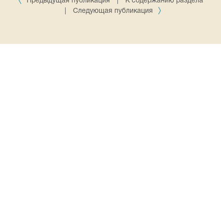
Предыдущая публикация
|
К содержанию раздела
|
Следующая публикация