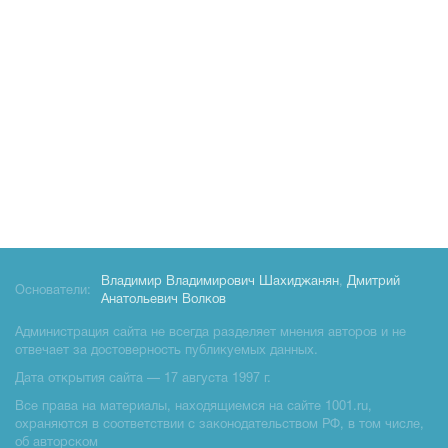
Владимир Владимирович Шахиджанян
,
Дмитрий
Основатели:
Анатольевич Волков
Администрация сайта не всегда разделяет мнения авторов и не
отвечает за достоверность публикуемых данных.
Дата открытия сайта — 17 августа 1997 г.
Все права на материалы, находящиемся на сайте 1001.ru,
охраняются в соответствии с законодательством РФ, в том числе,
об авторском