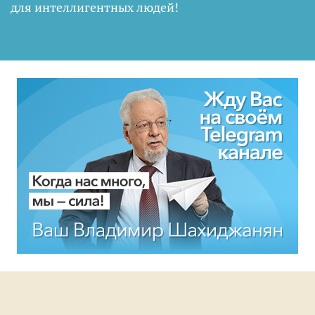
для интеллигентных людей
!