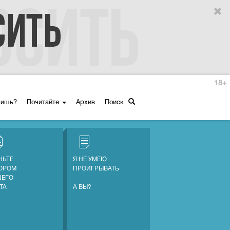
18+
ришь?
Почитайте
Архив
Поиск
НЬТЕ
Я НЕ УМЕЮ
ОРОМ
ПРОИГРЫВАТЬ
ЕГО
ТА
А ВЫ?