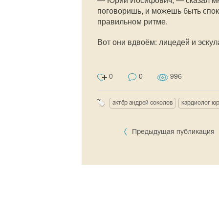
— Юрий Иосифович, — сказал мн
поговоришь, и можешь быть спок
правильном ритме.
Вот они вдвоём: лицедей и эскул
0
0
996
актёр андрей соколов
кардиолог ю
Предыдущая публикация