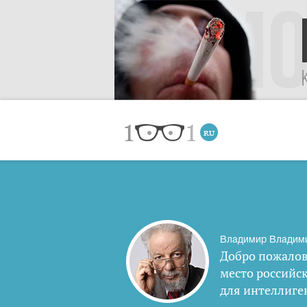
Владимир Владим
Добро пожалов
место российс
для интеллиге