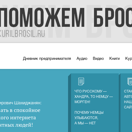
Дневник предпринимателя
Аудио
Видео
Книги
Ку
ЧТО РУССКОМУ —
СТА
ХАНДРА, ТО НЕМЦУ —
АВТ
МОРГЕН!
НАШ
ирович Шахиджанян:
САЙ
ать в спокойное
ПОЧЕМУ НЕМЦЫ
кого интернета
УЛЫБАЮТСЯ,
нтных людей
!
А МЫ — НЕТ