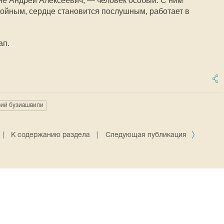
е Андрей Алексеевич, — человек особый. С ним
ойным, сердце становится послушным, работает в
ап.
рий бузиашвили
|
К содержанию раздела
|
Следующая публикация