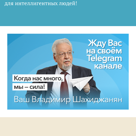
для интеллигентных людей
!