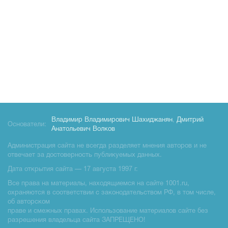
Владимир Владимирович Шахиджанян
,
Дмитрий
Основатели:
Анатольевич Волков
Администрация сайта не всегда разделяет мнения авторов и не
отвечает за достоверность публикуемых данных.
Дата открытия сайта — 17 августа 1997 г.
Все права на материалы, находящиемся на сайте 1001.ru,
охраняются в соответствии с законодательством РФ, в том числе,
об авторском
праве и смежных правах. Использование материалов сайте без
разрешения владельца сайта ЗАПРЕЩЕНО!