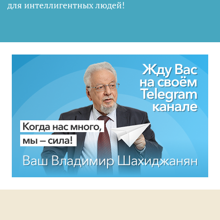
для интеллигентных людей
!