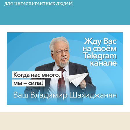
для интеллигентных людей
!