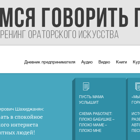
Дневник предпринимателя
Аудио
Видео
Книги
Ку
ПУСТЬ МАМА
«МЫ
УСЛЫШИТ
ГОР
ирович Шахиджанян:
СХЕМА РАБОТАЕТ:
ИСТ
ать в спокойное
ПЛОХО БАБУШКЕ –
РАЗ
кого интернета
ПЛОХО МАМЕ –
АВТ
нтных людей
!
ПЛОХО МНЕ
ПЕС