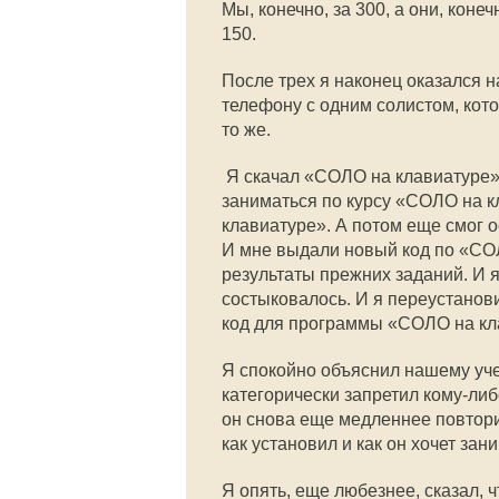
Мы, конечно, за 300, а они, конеч
150.
После трех я наконец оказался н
телефону с одним солистом, кото
то же.
 Я скачал «СОЛО на клавиатуре
заниматься по курсу «СОЛО на к
клавиатуре». А потом еще смог о
И мне выдали новый код по «СО
результаты прежних заданий. И я
состыковалось. И я переустанов
код для программы «СОЛО на кла
Я спокойно объяснил нашему учен
категорически запретил кому-либ
он снова еще медленнее повторил
как установил и как он хочет зан
Я опять, еще любезнее, сказал, 