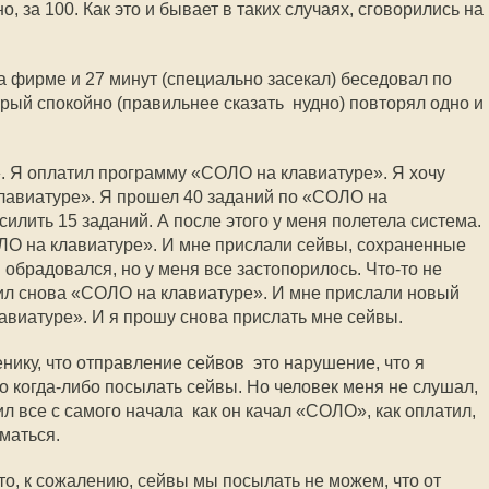
но, за 100. Как это и бывает в таких случаях, сговорились на
а фирме и 27 минут (специально засекал) беседовал по
рый спокойно (правильнее сказать  нудно) повторял одно и
». Я оплатил программу «СОЛО на клавиатуре». Я хочу
лавиатуре». Я прошел 40 заданий по «СОЛО на
силить 15 заданий. А после этого у меня полетела система.
ЛО на клавиатуре». И мне прислали сейвы, сохраненные
 обрадовался, но у меня все застопорилось. Что-то не
ил снова «СОЛО на клавиатуре». И мне прислали новый
виатуре». И я прошу снова прислать мне сейвы.
ику, что отправление сейвов  это нарушение, что я
о когда-либо посылать сейвы. Но человек меня не слушал,
 все с самого начала  как он качал «СОЛО», как оплатил,
иматься.
что, к сожалению, сейвы мы посылать не можем, что от