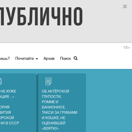
18+
ришь?
Почитайте
Архив
Поиск
 НЕ ХУЖЕ
ОБ АКТЁРСКОЙ
АЦИЯ…»
ГЛУПОСТИ,
РОММЕ И
ОРИЯ
БАНИОНИСЕ,
ВИТИЯ
ТАКСИ ЗА ГРИБАМИ
ОРСКОЙ
И КОШКЕ, НЕ
НИ В СССР
ОЦЕНИВШЕЙ
«ВЗЯТКУ»