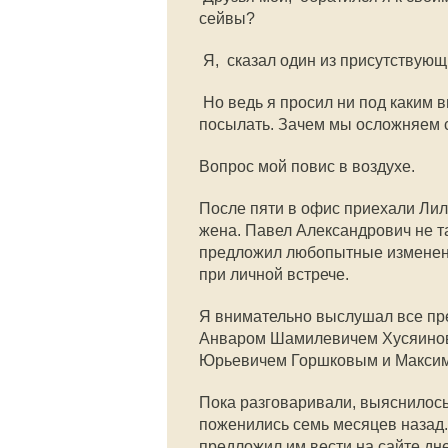
сейвы?
 Я,  сказал один из присутствующ
 Но ведь я просил ни под каким
посылать. Зачем мы осложняем 
Вопрос мой повис в воздухе.
После пяти в офис приехали Лил
жена. Павел Александрович не т
предложил любопытные изменени
при личной встрече.
Я внимательно выслушал все пре
Анваром Шамилевичем Хусяинов
Юрьевичем Горшковым и Макси
Пока разговаривали, выяснилось
поженились семь месяцев назад.
предложил им вести на сайте д