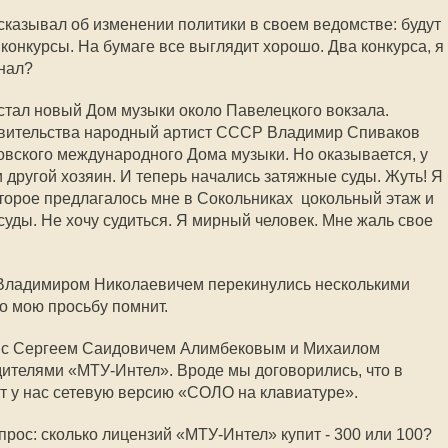
казывал об изменении политики в своем ведомстве: будут
конкурсы. На бумаге все выглядит хорошо. Два конкурса, я
знал?
тал новый Дом музыки около Павелецкого вокзала.
вительства народный артист СССР Владимир Спиваков
вского международного Дома музыки. Но оказывается, у
и другой хозяин. И теперь начались затяжные суды. Жуть! Я
торое предлагалось мне в Сокольниках  цокольный этаж и
суды. Не хочу судиться. Я мирный человек. Мне жаль свое
Владимиром Николаевичем перекинулись несколькими
то мою просьбу помнит.
чу с Сергеем Саидовичем Алимбековым и Михаилом
ителями «МТУ-Интел». Вроде мы договорились, что в
т у нас сетевую версию «СОЛО на клавиатуре».
рос: сколько лицензий «МТУ-Интел» купит - 300 или 100?