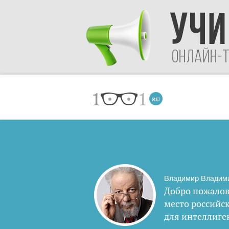
Владимир Владим
Добро пожалов
место российс
для интеллиге