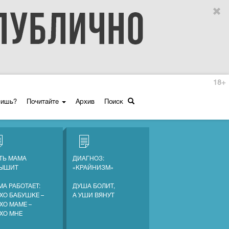
18+
ришь?
Почитайте
Архив
Поиск
ТЬ МАМА
ДИАГНОЗ:
ЛЫШИТ
«КРАЙНИЗМ»
МА РАБОТАЕТ:
ДУША БОЛИТ,
ХО БАБУШКЕ –
А УШИ ВЯНУТ
ХО МАМЕ –
ХО МНЕ