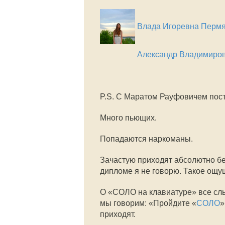
Влада Игоревна Перм
Александр Владимиро
P.S. С Маратом Рауфовичем пост
Много пьющих.
Попадаются наркоманы.
Зачастую приходят абсолютно без
дипломе я не говорю. Такое ощущ
О «СОЛО на клавиатуре» все слы
мы говорим: «Пройдите «
СОЛО
»
приходят.