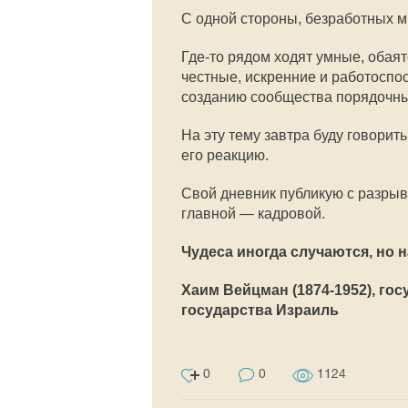
С одной стороны, безработных мн
Где-то рядом ходят умные, обая
честные, искренние и работоспо
созданию сообщества порядочны
На эту тему завтра буду говори
его реакцию.
Свой дневник публикую с разры
главной — кадровой.
Чудеса иногда случаются, но 
Хаим Вейцман (1874-1952), го
государства Израиль
0
0
1124