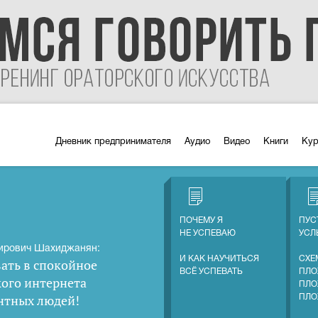
Дневник предпринимателя
Аудио
Видео
Книги
Ку
ПОЧЕМУ Я
ПУС
НЕ УСПЕВАЮ
УС
ирович Шахиджанян:
И КАК НАУЧИТЬСЯ
СХЕ
ать в спокойное
ВСЁ УСПЕВАТЬ
ПЛО
кого интернета
ПЛО
нтных людей
!
ПЛО