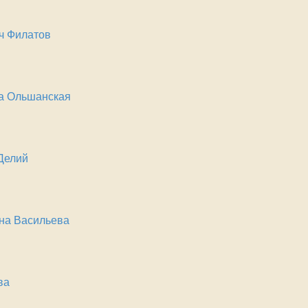
ч Филатов
а Ольшанская
Делий
на Васильева
ва