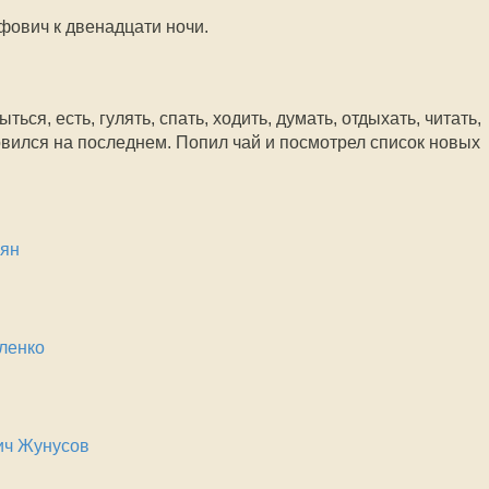
фович к двенадцати ночи.
ься, есть, гулять, спать, ходить, думать, отдыхать, читать,
овился на последнем. Попил чай и посмотрел список новых
рян
ленко
ич Жунусов