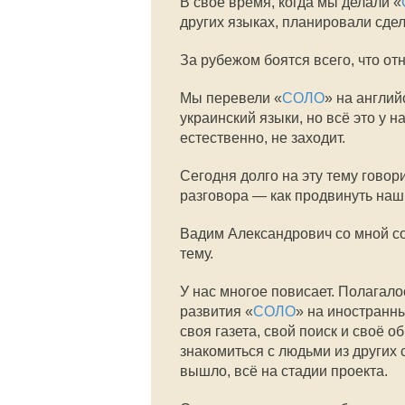
В своё время, когда мы делали «
других языках, планировали сде
За рубежом боятся всего, что отн
Мы перевели «
СОЛО
» на англий
украинский языки, но всё это у н
естественно, не заходит.
Сегодня долго на эту тему гово
разговора — как продвинуть наш
Вадим Александрович со мной со
тему.
У нас многое повисает. Полагало
развития «
СОЛО
» на иностранн
своя газета, свой поиск и своё 
знакомиться с людьми из других 
вышло, всё на стадии проекта.