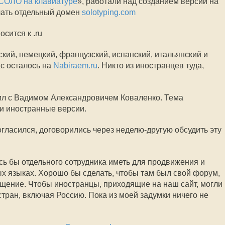
СОЛО на клавиатуре
», работали над созданием версий на
лать отдельный домен
solotyping.com
осится к .ru
ский, немецкий, французский, испанский, итальянский и
ас осталось на
Nabiraem.ru
. Никто из иностранцев туда,
рил с Вадимом Александровичем Коваленко. Тема
и иностранные версии.
гласился, договорились через неделю-другую обсудить эту
сь бы отдельного сотрудника иметь для продвижения и
ых языках. Хорошо бы сделать, чтобы там был свой форум,
общение. Чтобы иностранцы, приходящие на наш сайт, могли
стран, включая Россию. Пока из моей задумки ничего не