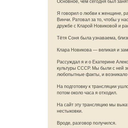
Основное, чем сегодня был заня
Я говорил о любви к женщине, 
Винчи. Ратовал за то, чтобы у н
дружбе с Кларой Новиковой и ра
Тётя Соня была узнаваема, близ
Клара Новикова — великая и зам
Рассуждал я и о Екатерине Але
культуры СССР. Мы были с ней з
любопытные факты, и возникало
На подготовку к трансляции ушло
потом около часа я отходил.
На сайт эту трансляцию мы выкат
нестыковки.
Вроде, разговор получился.