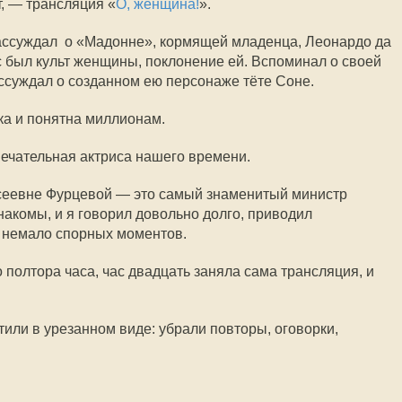
т, — трансляция «
О, женщина!
».
рассуждал о «Мадонне», кормящей младенца, Леонардо да
ас был культ женщины, поклонение ей. Вспоминал о своей
ссуждал о созданном ею персонаже тёте Соне.
ка и понятна миллионам.
ечательная актриса нашего времени.
ксеевне Фурцевой — это самый знаменитый министр
накомы, и я говорил довольно долго, приводил
 немало спорных моментов.
 полтора часа, час двадцать заняла сама трансляция, и
или в урезанном виде: убрали повторы, оговорки,