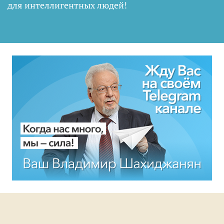
для интеллигентных людей
!