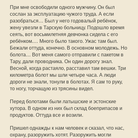
При мне освободили одного мужчину. Он был
сослан за эксплуатацию чужого труда. А если
разобраться… Был у него годовалый ребёнок,
жену увезли в Тарскую больницу. Подошло время
сеять, вот восьмилетняя девчонка сидела с его
ребёнком.… Много было такого. Ужас там был.
Бежали оттуда, конечно. В основном молодежь. Но
болота… Вот меня самого отправили с пакетом в
Тару, дали проводника. Он один дорогу знал.
Весной, когда растаяло, расставил там вешки. Три
километра болот мы шли четыре часа. А люди
дороги не знали, тонули в болотах. Я сам то руку,
то ногу, торчащую из трясины видел.
Перед болотами были латышские и эстонские
хутора. В одном из них был склад боеприпасов и
продуктов. Оттуда все и возили.
Пришел однажды к нам человек и сказал, что нас,
охрану, разоружить хотят. Разоружить могли