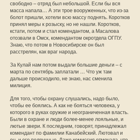
свободно – отряд был небольшой. Если бы вся
масса напала… А эти трое вооруженных, что из-за
болот пришли, хотели всю массу поднять. Коротков
принял меры к розыску, но не нашли. Коротков,
кстати, потом и стал комендантом, а Масалова
отозвали в Омск, комендантом окротдела ОГПУ.
Знаю, что потом в Новосибирске он был
расстрелян, как враг народа.
За Кулай нам потом выдали большие деньги – с
марта по сентябрь заплатали … Что уж там
дальше происходило, не знаю, нас сменила
милиция.
Для того, чтобы охрану слушались, надо было,
чтобы ее боялись. А как не бояться человека, у
которого в руках оружие и неограниченная власть.
Были в охране и люди более-менее лояльные, и
лютые звери. К последним, говорят, принадлежал
комендант по фамилии Канабейский. Лютовал и
он, и его подручные. Даже комиссия отмечала, что