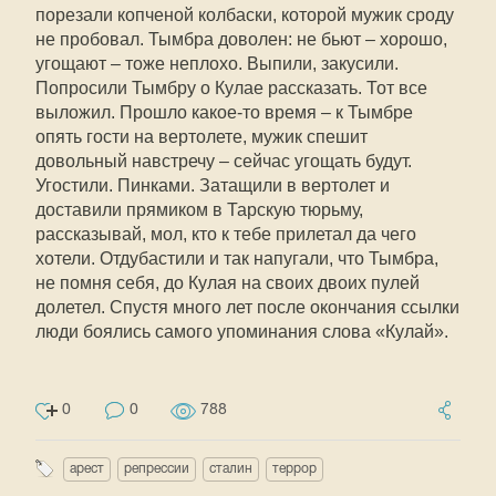
порезали копченой колбаски, которой мужик сроду
не пробовал. Тымбра доволен: не бьют – хорошо,
угощают – тоже неплохо. Выпили, закусили.
Попросили Тымбру о Кулае рассказать. Тот все
выложил. Прошло какое-то время – к Тымбре
опять гости на вертолете, мужик спешит
довольный навстречу – сейчас угощать будут.
Угостили. Пинками. Затащили в вертолет и
доставили прямиком в Тарскую тюрьму,
рассказывай, мол, кто к тебе прилетал да чего
хотели. Отдубастили и так напугали, что Тымбра,
не помня себя, до Кулая на своих двоих пулей
долетел. Спустя много лет после окончания ссылки
люди боялись самого упоминания слова «Кулай».
0
0
788
арест
репрессии
сталин
террор