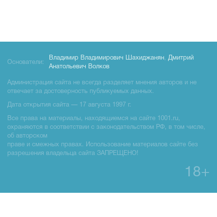
Владимир Владимирович Шахиджанян
,
Дмитрий
Основатели:
Анатольевич Волков
Администрация сайта не всегда разделяет мнения авторов и не
отвечает за достоверность публикуемых данных.
Дата открытия сайта — 17 августа 1997 г.
Все права на материалы, находящиемся на сайте 1001.ru,
охраняются в соответствии с законодательством РФ, в том числе,
об авторском
праве и смежных правах. Использование материалов сайте без
разрешения владельца сайта ЗАПРЕЩЕНО!
18+