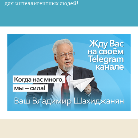
для интеллигентных людей
!