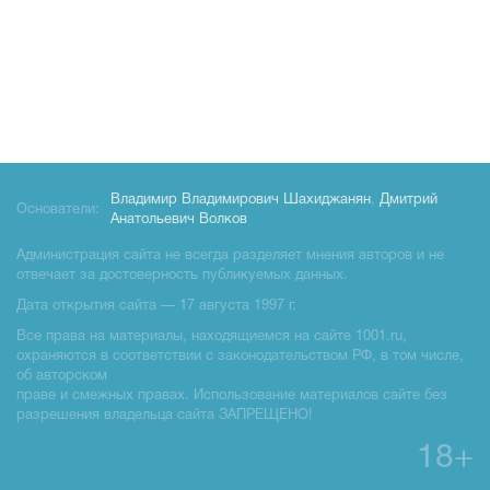
Владимир Владимирович Шахиджанян
,
Дмитрий
Основатели:
Анатольевич Волков
Администрация сайта не всегда разделяет мнения авторов и не
отвечает за достоверность публикуемых данных.
Дата открытия сайта — 17 августа 1997 г.
Все права на материалы, находящиемся на сайте 1001.ru,
охраняются в соответствии с законодательством РФ, в том числе,
об авторском
праве и смежных правах. Использование материалов сайте без
разрешения владельца сайта ЗАПРЕЩЕНО!
18+