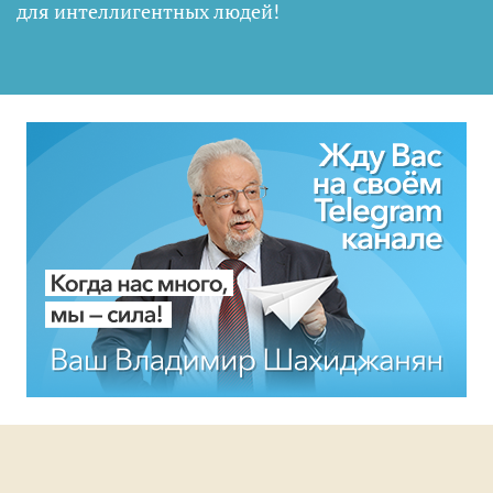
для интеллигентных людей
!