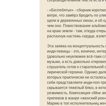
сопроводительном тексте есть и 
- «Безтебятье» - сборник коротк
ветре, что замёрз бродить по ул
щели в деревянных окнах, и об од
чем оно. Повествование альбома
на краю земли - там, откуда откр
распахнув настежь сердце, взле
Эта заявка на концептуальность 
инди-певицы - это, конечно, инт
(довольно неуклюжее всё-таки сл
музыки, а есть довольно откров
слушатель готов к старательной
лирической героини. Однако дал
которых практически не осталос
себе представляете инди-поп-тр
скрывается тяжёлый блюз, в кото
уязвимость. Композиция «Мне зим
припевов в жанре «женский рок
Марию в топ исполнительниц жен