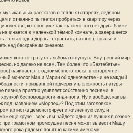
кое-что новое:
их музыкальных рассказов о тёплых батареях, ледяном
ицам и отчаянно пытается пробраться в квартиру через
иночестве, которое уже так знакомо, что нет друга ближе,
 начинается в маленькой тёмной комнате, а завершается
ыта только одна дорога: отрастить, наконец, крылья и,
теть над бескрайним океаном.
может кого-то сразу от альбома отпугнуть. Внутренний мир
ересно, но далеко не всем. Тем более что «Безтебятье»
ово) начинается с одноимённого трека, в котором нет
енный монолог Маши Марии об одиночестве - и не каждый
 образности, призванной подчеркнуть сложность натуры
ее певица приятно удивляет собственно песнями, в
ь хрупкой беспомощности инди-попа. Ну и вообще, как вы
ек под названием «Морпех»? Под этим заголовком
ром артистка демонстрирует и жизненную силу, и
а» ещё круче - здесь вы найдёте один из лучших в сезоне
»; при грамотном промоушне песня может вывести Машу
ского рока рядом с понятно какими именами.