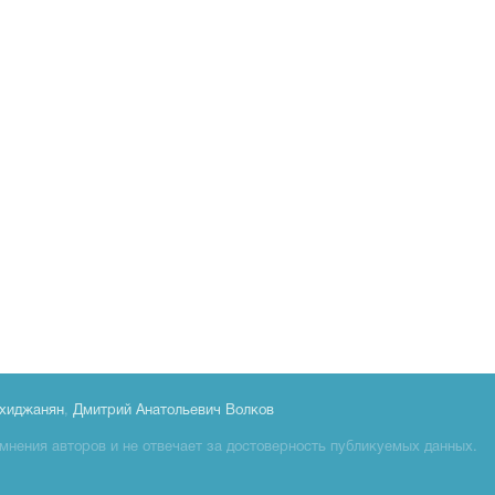
хиджанян
,
Дмитрий Анатольевич Волков
мнения авторов и не отвечает за достоверность публикуемых данных.