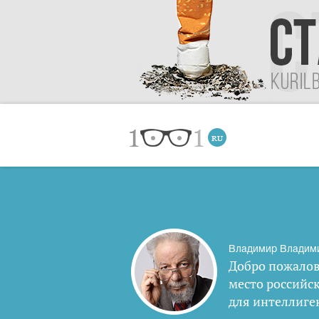
Владимир Владим
Добро пожалов
место российс
для интеллиге