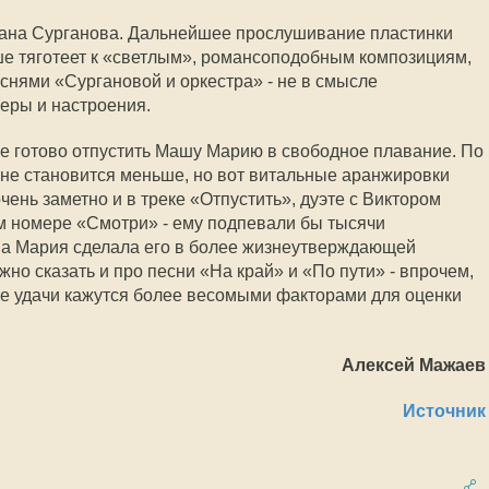
лана Сурганова. Дальнейшее прослушивание пластинки
ше тяготеет к «светлым», романсоподобным композициям,
еснями «Сургановой и оркестра» - не в смысле
еры и настроения.
не готово отпустить Машу Марию в свободное плавание. По
не становится меньше, но вот витальные аранжировки
чень заметно и в треке «Отпустить», дуэте с Виктором
ом номере «Смотри» - ему подпевали бы тысячи
ша Мария сделала его в более жизнеутверждающей
жно сказать и про песни «На край» и «По пути» - впрочем,
е удачи кажутся более весомыми факторами для оценки
Алексей Мажаев
Источник