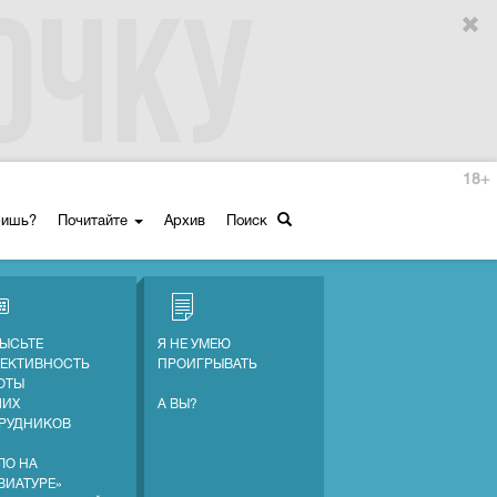
18+
ришь?
Почитайте
Архив
Поиск
ЫСЬТЕ
Я НЕ УМЕЮ
ЕКТИВНОСТЬ
ПРОИГРЫВАТЬ
ОТЫ
ШИХ
А ВЫ?
РУДНИКОВ
ЛО НА
ВИАТУРЕ»