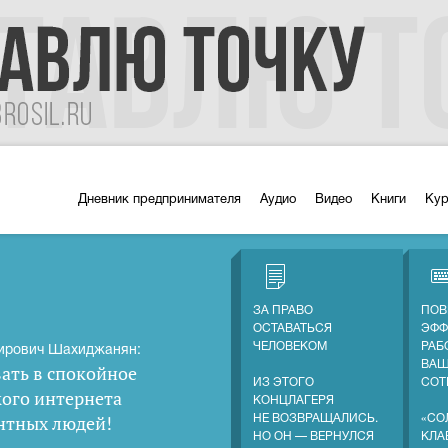
Дневник предпринимателя
Аудио
Видео
Книги
Ку
ЗА ПРАВО
ПОВ
ОСТАВАТЬСЯ
ЭФФ
ЧЕЛОВЕКОМ
РАБ
ирович Шахиджанян:
ВА
ать в спокойное
ИЗ ЭТОГО
СОТ
кого интернета
КОНЦЛАГЕРЯ
нтных людей
!
НЕ ВОЗВРАЩАЛИСЬ.
«СО
НО ОН — ВЕРНУЛСЯ
КЛА