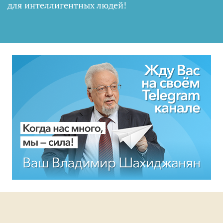
для интеллигентных людей
!