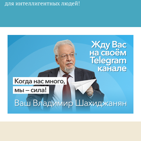
для интеллигентных людей
!