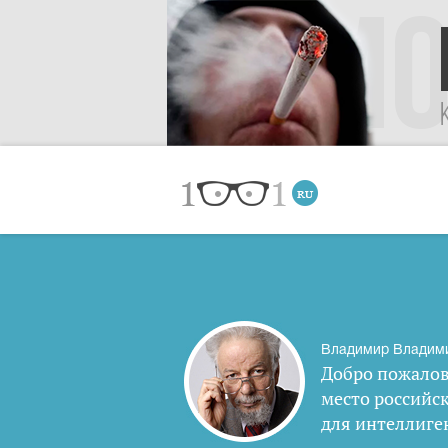
Владимир Владим
Добро пожалов
место российс
для интеллиге