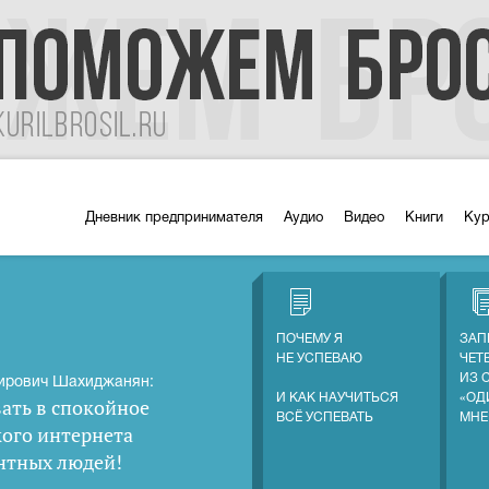
Дневник предпринимателя
Аудио
Видео
Книги
Ку
ПОЧЕМУ Я
ЗАП
НЕ УСПЕВАЮ
ЧЕТ
ИЗ 
ирович Шахиджанян:
И КАК НАУЧИТЬСЯ
«ОД
ать в спокойное
ВСЁ УСПЕВАТЬ
МНЕ
кого интернета
нтных людей
!