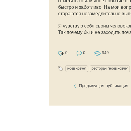
отметить то или иное событие в 
быстро и заботливо. На мои вопр
стараются незамедлительно вып
Я чувствую себя своим человеко
Так почему бы и не заходить поч
0
0
649
ноев ковчег
ресторан "ноев ковчег
Предыдущая публикация