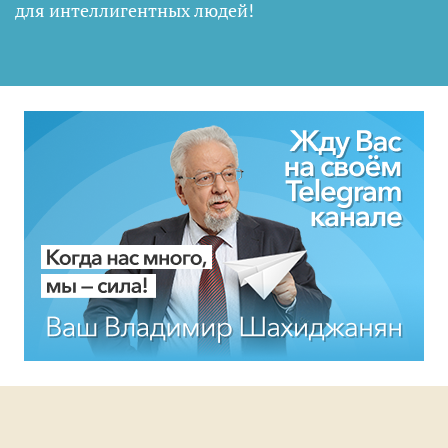
для интеллигентных людей
!