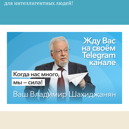
для интеллигентных людей
!