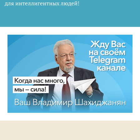
для интеллигентных людей
!