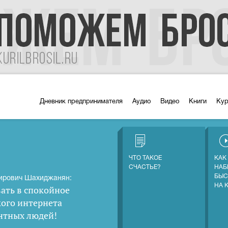
Дневник предпринимателя
Аудио
Видео
Книги
Ку
ЧТО ТАКОЕ
КАК
СЧАСТЬЕ?
НАБ
БЫС
ирович Шахиджанян:
НА 
ать в спокойное
кого интернета
нтных людей
!