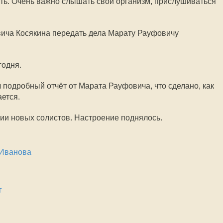
уть. Очень важно слышать свой организм, прислушиваться
ича Косякина передать дела Марату Рауфовичу
годня.
 подробный отчёт от Марата Рауфовича, что сделано, как
ается.
ии новых солистов. Настроение поднялось.
 Иванова
г