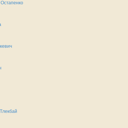
 Остапенко
а
кевич
н
Тлекбай