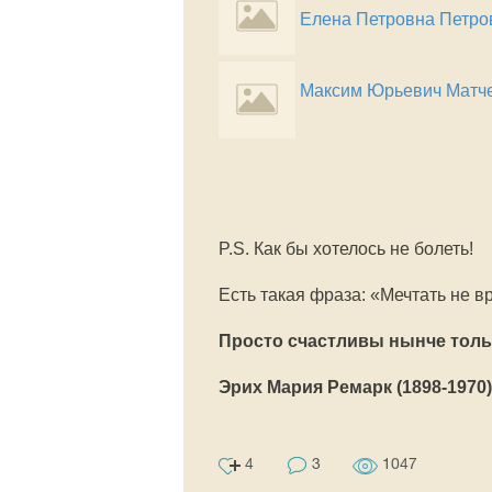
Елена Петровна Петро
Максим Юрьевич Матч
P.S. Как бы хотелось не болеть!
Есть такая фраза: «Мечтать не в
Просто счастливы нынче толь
Эрих Мария Ремарк (1898-197
4
3
1047