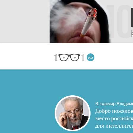
Владимир Владим
Добро пожалов
место российс
для интеллиге