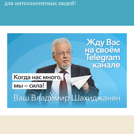
для интеллигентных людей
!