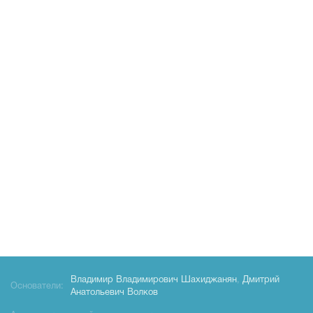
Владимир Владимирович Шахиджанян
,
Дмитрий
Основатели:
Анатольевич Волков