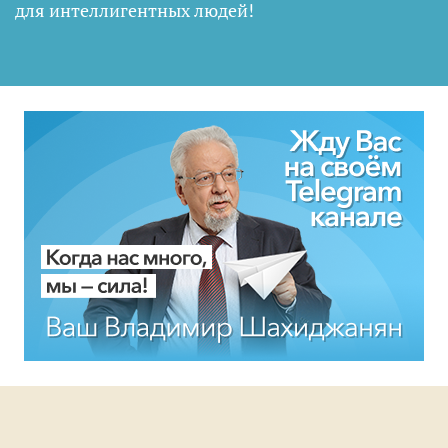
для интеллигентных людей
!