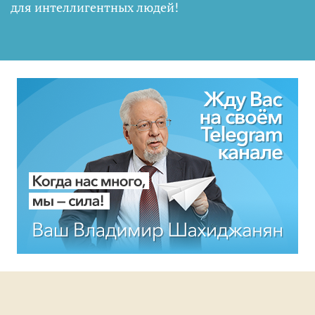
для интеллигентных людей
!