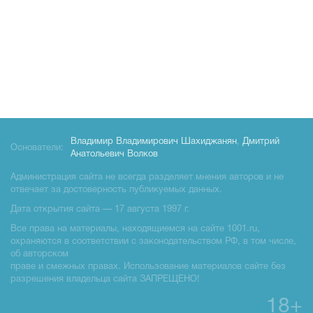
Владимир Владимирович Шахиджанян
,
Дмитрий
Основатели:
Анатольевич Волков
Администрация сайта не всегда разделяет мнения авторов и не
отвечает за достоверность публикуемых данных.
Дата открытия сайта — 17 августа 1997 г.
Все права на материалы, находящиемся на сайте 1001.ru,
охраняются в соответствии с законодательством РФ, в том числе,
об авторском
праве и смежных правах. Использование материалов сайте без
разрешения владельца сайта ЗАПРЕЩЕНО!
18+