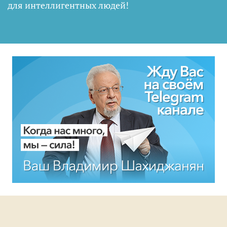
для интеллигентных людей
!