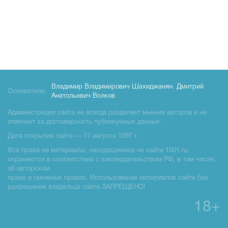
Владимир Владимирович Шахиджанян
,
Дмитрий
Основатели:
Анатольевич Волков
Администрация сайта не всегда разделяет мнения авторов и не
отвечает за достоверность публикуемых данных.
Дата открытия сайта — 17 августа 1997 г.
Все права на материалы, находящиемся на сайте 1001.ru,
охраняются в соответствии с законодательством РФ, в том числе,
об авторском
праве и смежных правах. Использование материалов сайте без
разрешения владельца сайта ЗАПРЕЩЕНО!
18+