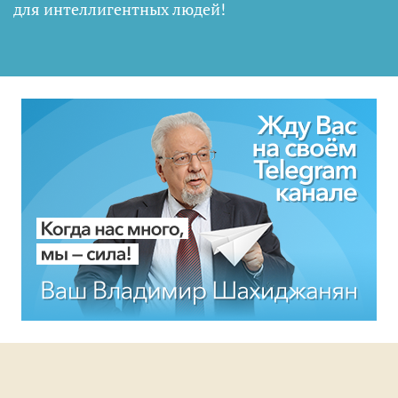
для интеллигентных людей
!