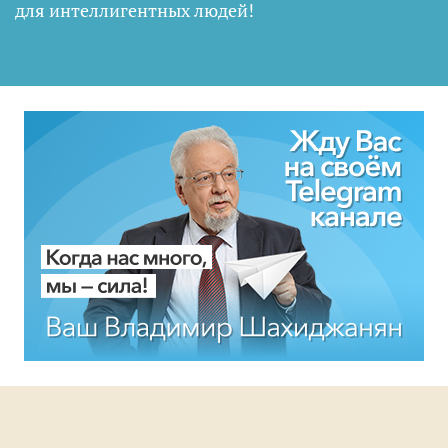
для интеллигентных людей
!