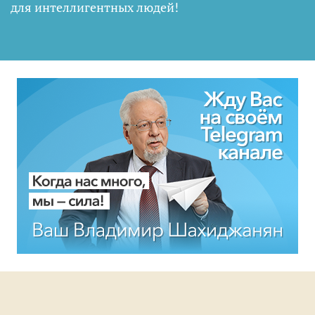
для интеллигентных людей
!