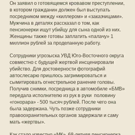
Он заявил о готовящемся кровавом преступлении,
в котором гражданин должен был выступать
посредником между «киллером» и «заказчицами».
Мужчина в деталях рассказал о том, как
пенсионерки ищут убийцу для сына одной из них.
Женщины также готовы заплатить «палачу» 1
миллион рублей за проделанную работу.
Сотрудники угрозыска УВД Юго-Восточного округа
совместно с будущей жертвой инсценировали
убийство. Для достоверности фотографий
автослесарю пришлось загримироваться и
сымитировать огнестрельное ранение головы.
Получив снимки, посредница в автомобиле «БМВ»
передала исполнителю из рук в руки половину
«гонорара» - 500 тысяч рублей. После чего она
была задержана. Чуть позже сотрудники
правоохранительных органов задержали и саму
мать «жертвы».
Как стало известно «МК», 68-летняя пенсионерка