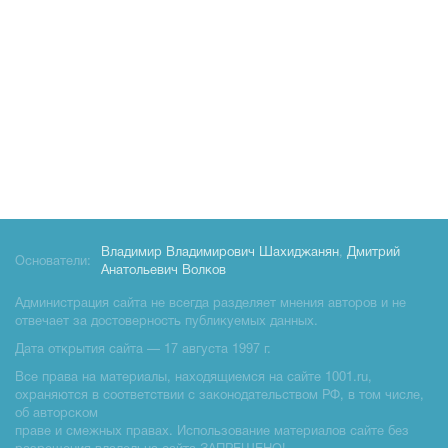
Владимир Владимирович Шахиджанян
,
Дмитрий
Основатели:
Анатольевич Волков
Администрация сайта не всегда разделяет мнения авторов и не
отвечает за достоверность публикуемых данных.
Дата открытия сайта — 17 августа 1997 г.
Все права на материалы, находящиемся на сайте 1001.ru,
охраняются в соответствии с законодательством РФ, в том числе,
об авторском
праве и смежных правах. Использование материалов сайте без