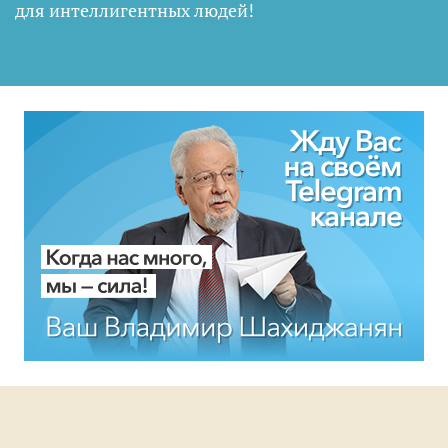
для интеллигентных людей
!