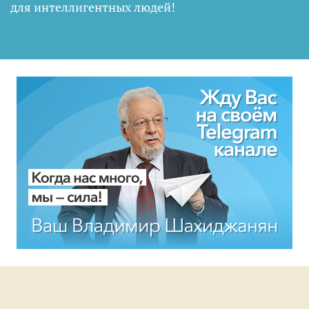
для интеллигентных людей
!