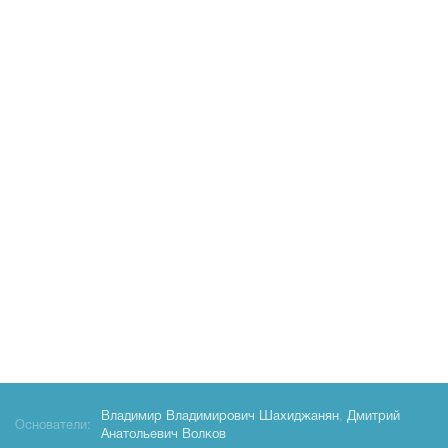
Владимир Владимирович Шахиджанян
,
Дмитрий
Основатели:
Анатольевич Волков