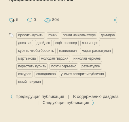
5
0
804
бросить курить
гонки
гонки на клавиатуре
демидов
дневник
дрейден
ещёнепознер
звягинцев
курить чтобы бросить
манилович
марат рахматулин
мартынова
молодая гвардия
николай черняев
перестать курить
почти серьёзно
рахматулин
сокуров
солодников
учимся говорить публично
юрий никулин
Предыдущая публикация
|
К содержанию раздела
|
Следующая публикация