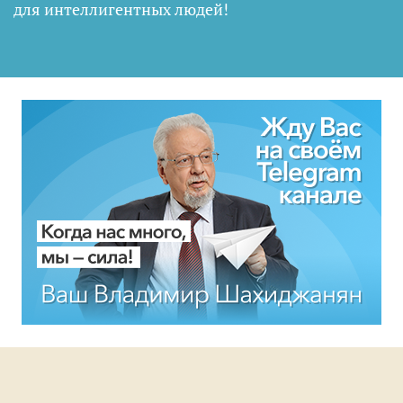
для интеллигентных людей
!