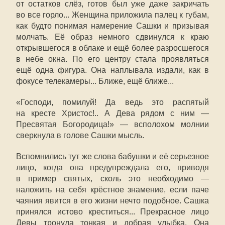
от остатков слёз, готов был уже даже закричать
во все горло... Женщина приложила палец к губам,
как будто понимая намерение Сашки и призывая
молчать. Её образ немного сдвинулся к краю
открывшегося в облаке и ещё более разросшегося
в небе окна. По его центру стала проявляться
ещё одна фигура. Она наплывала издали, как в
фокусе телекамеры... Ближе, ещё ближе...
«Господи, помилуй! Да ведь это распятый
на кресте Христос!.. А Дева рядом с ним —
Пресвятая Богородица!» — всполохом молнии
сверкнула в голове Сашки мысль.
Вспомнились тут же слова бабушки и её серьезное
лицо, когда она предупреждала его, приводя
в пример святых, сколь это необходимо —
наложить на себя крёстное знамение, если паче
чаяния явится в его жизни нечто подобное. Сашка
принялся истово креститься... Прекрасное лицо
Девы тронула тонкая и добрая улыбка. Она