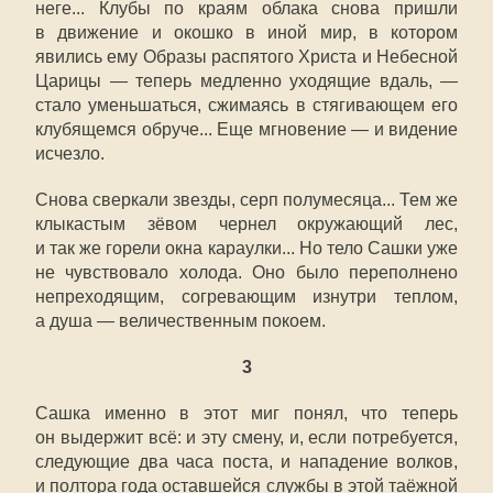
неге... Клубы по краям облака снова пришли
в движение и окошко в иной мир, в котором
явились ему Образы распятого Христа и Небесной
Царицы — теперь медленно уходящие вдаль, —
стало уменьшаться, сжимаясь в стягивающем его
клубящемся обруче... Еще мгновение — и видение
исчезло.
Снова сверкали звезды, серп полумесяца... Тем же
клыкастым зёвом чернел окружающий лес,
и так же горели окна караулки... Но тело Сашки уже
не чувствовало холода. Оно было переполнено
непреходящим, согревающим изнутри теплом,
а душа — величественным покоем.
3
Сашка именно в этот миг понял, что теперь
он выдержит всё: и эту смену, и, если потребуется,
следующие два часа поста, и нападение волков,
и полтора года оставшейся службы в этой таёжной