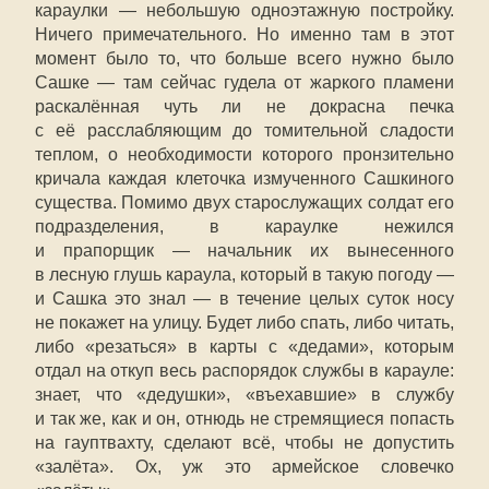
караулки — небольшую одноэтажную постройку.
Ничего примечательного. Но именно там в этот
момент было то, что больше всего нужно было
Сашке — там сейчас гудела от жаркого пламени
раскалённая чуть ли не докрасна печка
с её расслабляющим до томительной сладости
теплом, о необходимости которого пронзительно
кричала каждая клеточка измученного Сашкиного
существа. Помимо двух старослужащих солдат его
подразделения, в караулке нежился
и прапорщик — начальник их вынесенного
в лесную глушь караула, который в такую погоду —
и Сашка это знал — в течение целых суток носу
не покажет на улицу. Будет либо спать, либо читать,
либо «резаться» в карты с «дедами», которым
отдал на откуп весь распорядок службы в карауле:
знает, что «дедушки», «въехавшие» в службу
и так же, как и он, отнюдь не стремящиеся попасть
на гауптвахту, сделают всё, чтобы не допустить
«залёта». Ох, уж это армейское словечко