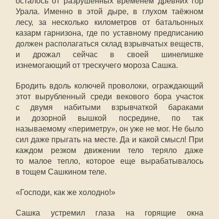
осталось от разрушенных временем древних гор
Урала. Именно в этой дыре, в глухом таёжном
лесу, за несколько километров от батальонных
казарм гарнизона, где по уставному предписанию
должен располагаться склад взрывчатых веществ,
и дрожал сейчас в своей шинелишке
изнемогающий от трескучего мороза Сашка.
Бродить вдоль колючей проволоки, ограждающий
этот вырубленный среди векового бора участок
с двумя набитыми взрывчаткой бараками
и дозорной вышкой посредине, по так
называемому «периметру», он уже не мог. Не было
сил даже прыгать на месте. Да и какой смысл! При
каждом резком движении тело теряло даже
то малое тепло, которое еще вырабатывалось
в тощем Сашкином теле.
«Господи, как же холодно!»
Сашка устремил глаза на горящие окна