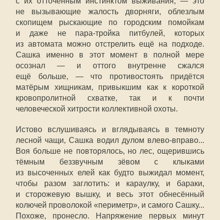
с их отточенным инстинктом выживания, — это
не вызывающие жалость дворняги, облезлым
скопищем рыскающие по городским помойкам
и даже не пара-тройка питбулей, которых
из автомата можно отстрелить ещё на подходе.
Сашка именно в этот момент в полной мере
осознал — и оттого внутренне сжался
ещё больше, — что противостоять придётся
матёрым хищникам, привыкшим как к короткой
кровопролитной схватке, так и к почти
человеческой хитрости коллективной охоты.
Истово вслушиваясь и вглядываясь в темноту
лесной чащи, Сашка водил дулом влево-вправо...
Воя больше не повторялось, но лес, ощерившись
тёмным беззвучным зёвом с клыками
из высоченных елей как будто выжидал момент,
чтобы разом заглотить: и караулку, и бараки,
и сторожевую вышку, и весь этот обнесённый
колючей проволокой «периметр», и самого Сашку...
Похоже, пронесло. Напряжение первых минут