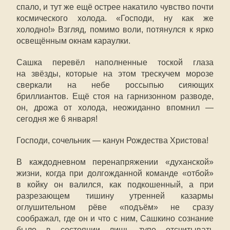
спало, и тут же ещё острее накатило чувство почти
космического холода. «Господи, ну как же
холодно!» Взгляд, помимо воли, потянулся к ярко
освещённым окнам караулки.
Сашка перевёл наполненные тоской глаза
на звёзды, которые на этом трескучем морозе
сверкали на небе россыпью сияющих
бриллиантов. Ещё стоя на гарнизонном разводе,
он, дрожа от холода, неожиданно впомнил —
сегодня же 6 января!
Господи, сочельник — канун Рождества Христова!
В каждодневном перенапряжении «духанской»
жизни, когда при долгожданной команде «отбой»
в койку он валился, как подкошенный, а при
разрезающем тишину утренней казармы
оглушительном рёве «подъём» не сразу
соображал, где он и что с ним, Сашкино сознание
было в состоянии лишь тупо отсчитывать