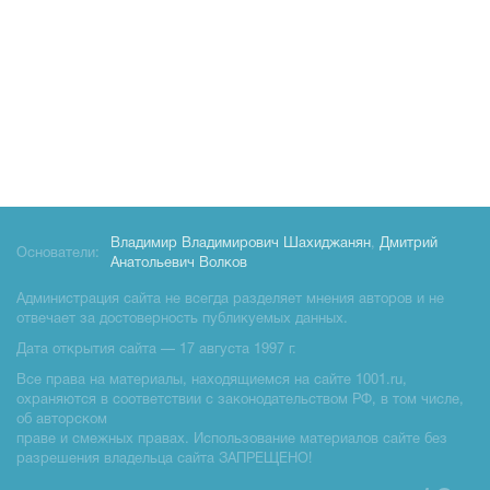
Владимир Владимирович Шахиджанян
,
Дмитрий
Основатели:
Анатольевич Волков
Администрация сайта не всегда разделяет мнения авторов и не
отвечает за достоверность публикуемых данных.
Дата открытия сайта — 17 августа 1997 г.
Все права на материалы, находящиемся на сайте 1001.ru,
охраняются в соответствии с законодательством РФ, в том числе,
об авторском
праве и смежных правах. Использование материалов сайте без
разрешения владельца сайта ЗАПРЕЩЕНО!