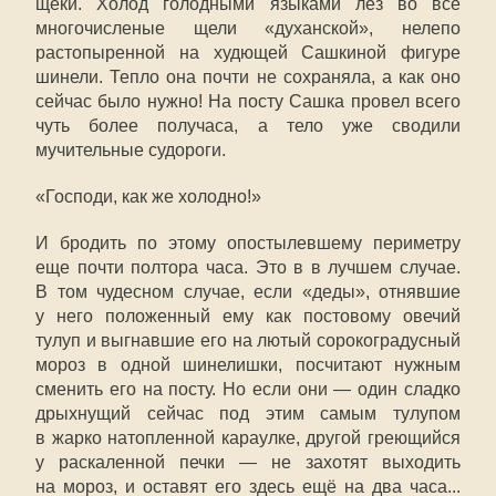
щёки. Холод голодными языками лез во все
многочисленые щели «духанской», нелепо
растопыренной на худющей Сашкиной фигуре
шинели. Тепло она почти не сохраняла, а как оно
сейчас было нужно! На посту Сашка провел всего
чуть более получаса, а тело уже сводили
мучительные судороги.
«Господи, как же холодно!»
И бродить по этому опостылевшему периметру
еще почти полтора часа. Это в в лучшем случае.
В том чудесном случае, если «деды», отнявшие
у него положенный ему как постовому овечий
тулуп и выгнавшие его на лютый сорокоградусный
мороз в одной шинелишки, посчитают нужным
сменить его на посту. Но если они — один сладко
дрыхнущий сейчас под этим самым тулупом
в жарко натопленной караулке, другой греющийся
у раскаленной печки — не захотят выходить
на мороз, и оставят его здесь ещё на два часа...