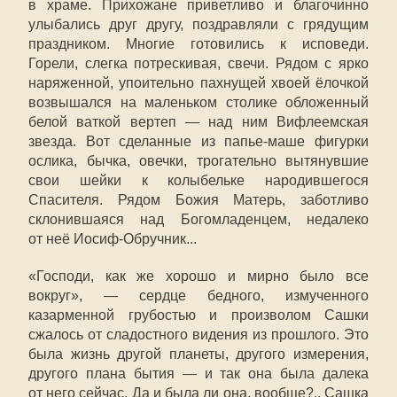
в храме. Прихожане приветливо и благочинно
улыбались друг другу, поздравляли с грядущим
праздником. Многие готовились к исповеди.
Горели, слегка потрескивая, свечи. Рядом с ярко
наряженной, упоительно пахнущей хвоей ёлочкой
возвышался на маленьком столике обложенный
белой ваткой вертеп — над ним Вифлеемская
звезда. Вот сделанные из папье-маше фигурки
ослика, бычка, овечки, трогательно вытянувшие
свои шейки к колыбельке народившегося
Спасителя. Рядом Божия Матерь, заботливо
склонившаяся над Богомладенцем, недалеко
от неё Иосиф-Обручник...
«Господи, как же хорошо и мирно было все
вокруг», — сердце бедного, измученного
казарменной грубостью и произволом Сашки
сжалось от сладостного видения из прошлого. Это
была жизнь другой планеты, другого измерения,
другого плана бытия — и так она была далека
от него сейчас. Да и была ли она, вообще?.. Сашка