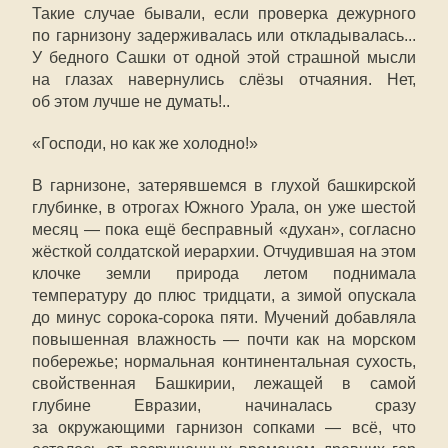
Такие случае бывали, если проверка дежурного
по гарнизону задерживалась или откладывалась...
У бедного Сашки от одной этой страшной мысли
на глазах навернулись слёзы отчаяния. Нет,
об этом лучше не думать!..
«Господи, но как же холодно!»
В гарнизоне, затерявшемся в глухой башкирской
глубинке, в отрогах Южного Урала, он уже шестой
месяц — пока ещё бесправный «духан», согласно
жёсткой солдатской иерархии. Отчудившая на этом
клочке земли природа летом поднимала
температуру до плюс тридцати, а зимой опускала
до минус сорока-сорока пяти. Мучений добавляла
повышенная влажность — почти как на морском
побережье; нормальная континентальная сухость,
свойственная Башкирии, лежащей в самой
глубине Евразии, начиналась сразу
за окружающими гарнизон сопками — всё, что