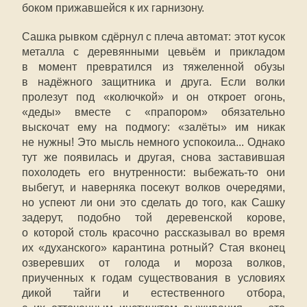
боком прижавшейся к их гарнизону.
Сашка рывком сдёрнул с плеча автомат: этот кусок
металла с деревянными цевьём и прикладом
в момент превратился из тяжеленной обузы
в надёжного защитника и друга. Если волки
пролезут под «колючкой» и он откроет огонь,
«деды» вместе с «прапором» обязательно
выскочат ему на подмогу: «залёты» им никак
не нужны! Это мысль немного успокоила... Однако
тут же появилась и другая, снова заставившая
похолодеть его внутренности: выбежать-то они
выбегут, и наверняка посекут волков очередями,
но успеют ли они это сделать до того, как Сашку
задерут, подобно той деревенской корове,
о которой столь красочно рассказывал во время
их «духанского» карантина ротный? Стая вконец
озверевших от голода и мороза волков,
приученных к годам существования в условиях
дикой тайги и естественного отбора,