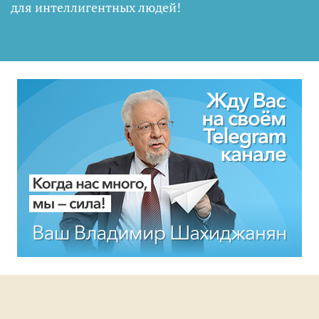
для интеллигентных людей
!