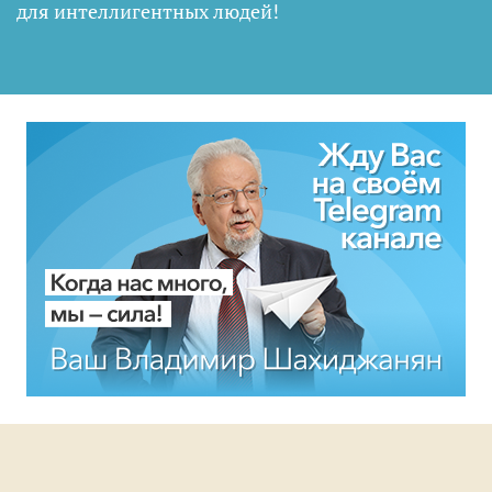
для интеллигентных людей
!